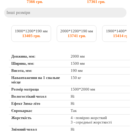
7366
грн.
17361
грн.
Інші розміри
1900*1200*190 мм
2000*1200*190 мм
1900*1400*190
13405 грн.
13741 грн.
15414 грн.
Довжина, мм:
2000 мм
Ширина, мм:
1500 мм
Висота, мм:
190 мм
Навантаження на 1 спальне
150 кг
місце
Розмір матраца
1500*2000 мм
Вологостікий чохол
Ні
Ефект Зима-літо
Ні
Єврокаркас
Так
Жорсткість
4 - помірно жорсткий
3 - середньої жорсткості
Знімний чохол
Ні