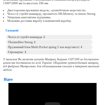
1500*2000 мм та висотою 190 мм.
Двостороння пружинна модель, з різнобічною жорсткістю.
Чохол зі стрейч-жаккарду, прошитого MLMemory та піною Strong.
Унікальна анатомічна підтримка.
Можлива доставка виробу в компактній коробці.
Складові
У магазині Ви можете купити Матрац Заграва 150*200 за доступною
ціною та доставкою по всій Україні. Обирайте
ортопедичний матрац
від фабрики Матролюкс для облаштування спальні в інтернет магазині
меблів.
Відео