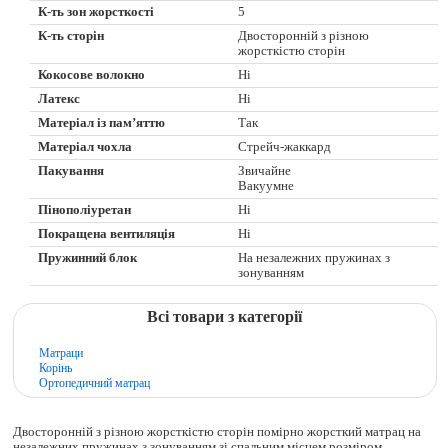
К-ть зон жорсткості
5
К-ть сторін
Двосторонній з різною
жорсткістю сторін
Кокосове волокно
Ні
Латекс
Ні
Матеріал із пам’яттю
Так
Матеріал чохла
Стрейч-жаккард
Пакування
Звичайне
Вакуумне
Пінополіуретан
Ні
Покращена вентиляція
Ні
Пружинний блок
На незалежних пружинах з
зонуванням
Всі товари з категорії
Матраци
Корінь
Ортопедичний матрац
Двосторонній з різною жорсткістю сторін помірно жорсткий матрац на
незалежних пружинах з зонуванням зі спальним місцем розміром