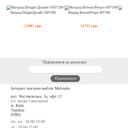
Мат
Матрац Retreat/Ретріт 80*190
Матрац Delight/Делайт 160*200
12753
грн.
23981
грн.
Підписатися на розсилку:
Інтернет магазин меблів Меблайн
вул. Чистяківська, 2а, офіс 12
(ст. метро Святошин)
м. Київ
Україна
03062
пн.-пт.: 10:00-19:00
сб.: 10:00-15:00