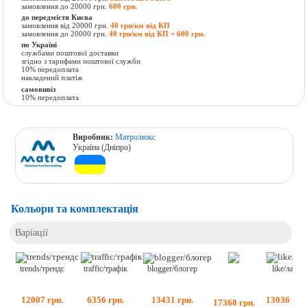
замовлення до 20000 грн.
600 грн.
до передмістя Києва
замовлення від 20000 грн.
40 грн/км від КП
замовлення до 20000 грн.
40 грн/км від КП + 600 грн.
по Україні
службами поштової доставки
згідно з тарифами поштової служби
10% передоплата
накладений платіж
самовивіз
10% передоплата
Виробник:
Матролюкс
Україна (Дніпро)
Кольори та комплектація
Варіації
like/лайк
traffic/трафік
trends/трендс
blogger/блогер
13036
грн
6356
грн.
12007
грн.
13431
грн.
17368
грн.