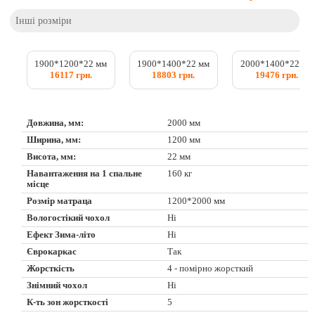
Інші розміри
1900*1200*22 мм
1900*1400*22 мм
2000*1400*22 мм
16117 грн.
18803 грн.
19476 грн.
Довжина, мм:
2000 мм
Ширина, мм:
1200 мм
Висота, мм:
22 мм
Навантаження на 1 спальне
160 кг
місце
Розмір матраца
1200*2000 мм
Вологостікий чохол
Ні
Ефект Зима-літо
Ні
Єврокаркас
Так
Жорсткість
4 - помірно жорсткий
Знімний чохол
Ні
К-ть зон жорсткості
5