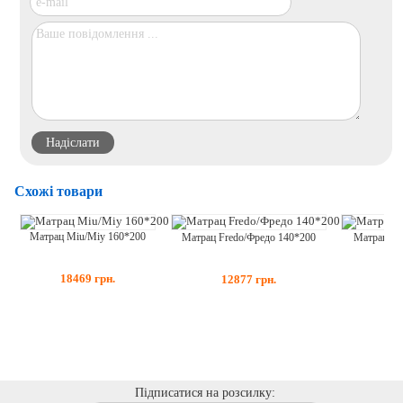
Схожі товари
Матрац Miu/Міу 160*200
Матрац Fredo/Фредо 140*200
Матрац Th
18469
грн.
12877
грн.
Підписатися на розсилку: