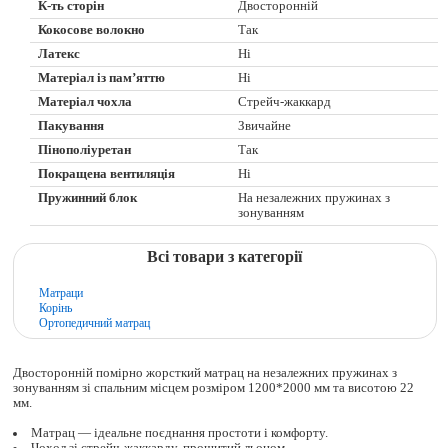
К-ть сторін
Двосторонній
Кокосове волокно
Так
Латекс
Ні
Матеріал із пам’яттю
Ні
Матеріал чохла
Стрейч-жаккард
Пакування
Звичайне
Пінополіуретан
Так
Покращена вентиляція
Ні
Пружинний блок
На незалежних пружинах з
зонуванням
Всі товари з категорії
Матраци
Корінь
Ортопедичний матрац
Двосторонній помірно жорсткий матрац на незалежних пружинах з
зонуванням зі спальним місцем розміром 1200*2000 мм та висотою 22
мм.
Матрац — ідеальне поєднання простоти і комфорту.
Чохол зі стрейч-жаккарду, прошитий льоном.