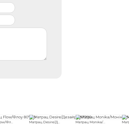
Матрац Flow/Флоу 80*190
Матрац Desire/Дезайр 120*200
Матрац Monika/Моніка 150*200