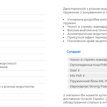
Двосторонній з різною жор
пружинах з зонуванням зі 
Унікальна розробка комп
пружин.
Чохол зі стрейч-жаккар
Висока анатомічна точні
Асиметричною жорсткість
Присутній ефект терморе
Посилення країв за доп
Складові
 жорсткості
’який
 з різною жорсткістю
У магазині Ви можете купит
доставкою по всій Україні.
облаштування спальні в інт