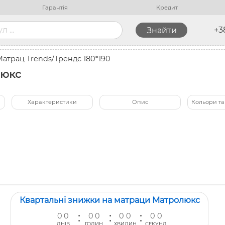
Гарантія
Кредит
+3
Матрац Trends/Трендс 180*190
люкс
Характеристики
Опис
Кольори та
Квартальні знижки на матраци Матролюкс
:
:
:
0
0
0
0
0
0
0
0
ДНІВ
ГОДИН
ХВИЛИН
СЕКУНД