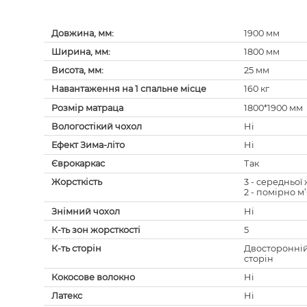
Довжина, мм:
1900 мм
Ширина, мм:
1800 мм
Висота, мм:
25 мм
Навантаження на 1 спальне місце
160 кг
Розмір матраца
1800*1900 мм
Вологостікий чохол
Ні
Ефект Зима-літо
Ні
Єврокаркас
Так
Жорсткість
3 - середньої
2 - помірно м
Знімний чохол
Ні
К-ть зон жорсткості
5
К-ть сторін
Двосторонній
сторін
Кокосове волокно
Ні
Латекс
Ні