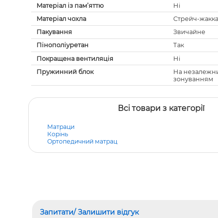
Матеріал із пам’яттю
Ні
Матеріал чохла
Стрейч-жакк
Пакування
Звичайне
Пінополіуретан
Так
Покращена вентиляція
Ні
Пружинний блок
На незалежн
зонуванням
Всі товари з категорії
Матраци
Корінь
Ортопедичний матрац
Запитати/ Залишити відгук