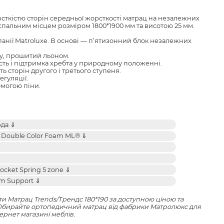
сткістю сторін середньої жорсткості матрац на незалежних
спальним місцем розміром 1800*1900 мм та висотою 25 мм.
анії Matroluxe. В основі — п’ятизонний блок незалежних
ду, прошитий льоном.
сть і підтримка хребта у природному положенні.
 сторін другого і третього ступеня.
гуляції.
омогою піни.
и Матрац Trends/Трендс 180*190 за доступною ціною та
 Обирайте
ортопедичний матрац
від фабрики Матролюкс для
ернет магазині меблів.