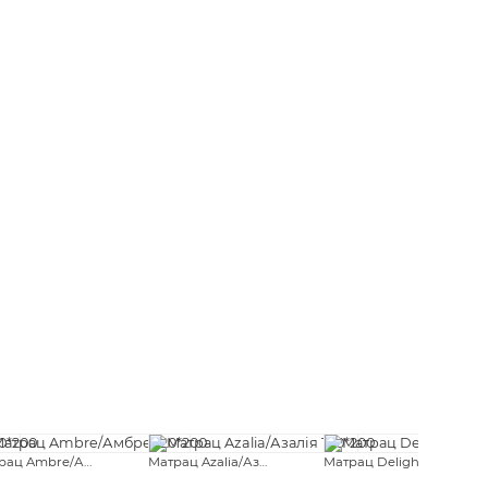
Матрац Ambre/Амбре 120*200
Матрац Azalia/Азалія 180*200
Матрац Delight/Делайт 180*190