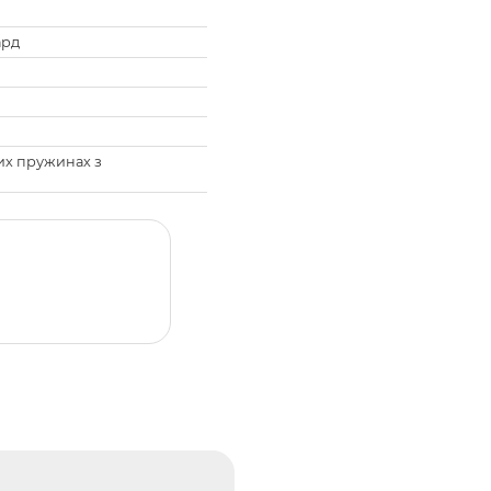
ард
их пружинах з