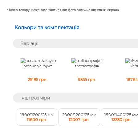
* Колір товару може відрізнятися від фото залежно від опцій екрана.
Кольори та комплектація
Варіації
accaunt/акаунт
traffic/трафік
like/
25185
грн.
9355
грн.
18764
Інші розміри
1900*1200*25 мм
1900*1400*25 м
2000*1200*25 мм
11600 грн.
13330 грн.
12007 грн.