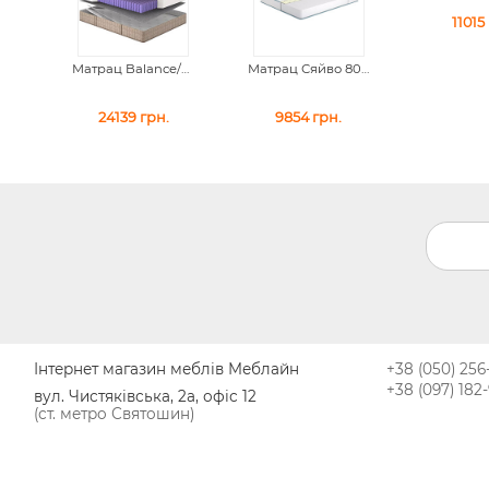
11015
Матрац Balance/Баланс 180*200
Матрац Сяйво 80*190
24139
грн.
9854
грн.
Інтернет магазин меблів Меблайн
+38 (050) 256
+38 (097) 182
вул. Чистяківська, 2а, офіс 12
(ст. метро Святошин)
м. Київ
Україна
03062