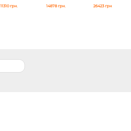
11310
грн.
14878
грн.
26423
грн.