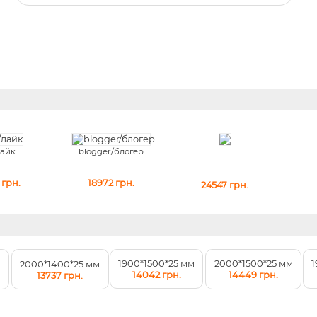
лайк
blogger/блогер
грн.
18972
грн.
24547
грн.
1900*1500*25 мм
1
м
2000*1500*25 мм
2000*1400*25 мм
14042 грн.
14449 грн.
13737 грн.