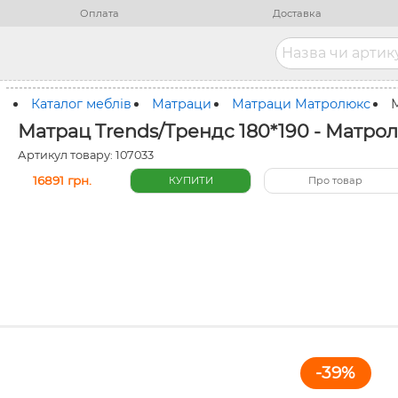
Оплата
Доставка
Каталог меблів
Матраци
Матраци Матролюкс
Матрац Trends/Трендс 180*190 - Матро
Артикул товару: 107033
16891 грн.
Про товар
-39%