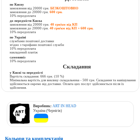
по Києву
замовлення від 20000 грн.
БЕЗКОШТОВНО
замовлення до 20000 грн.
600 грн.
10% передоплата
до передмістя Києва
замовлення від 20000 грн.
40 грн/км від КП
замовлення до 20000 грн.
40 грн/км від КП + 600 грн.
10% передоплата
по Україні
службами поштової доставки
згідно з тарифами поштової служби
10% передоплата
накладений платіж
самовивіз
10% передоплата
Складання
у Києві та передмісті
Вартість складання:
666 грн.
(10 %)
Мінімальна вартість для виклику складальника - 500 грн. Складання та навішування
здійснюється окремо від доставки. Оплата цих послуг здійснюється після їх
здійснення.
Виробник:
ART IN HEAD
Україна (Чернігів)
Кольори та комплектація