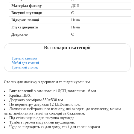
Матеріал фасаду
ДСП
Висувні шухляди
Є
Відкриті полиці
Нема
Глухі дверцята
Нема
Дзеркало
Є
Всі товари з категорії
Туалетні столики
Меблі для спальні
Туалетний столик
Столик для макіяжу з дзеркалом та підсвічуванням.
Виготовлений з ламінованої ДСП, завтовшки 16 мм.
Крайка ПВХ.
Дзеркало розміром 550х530 мм.
По периметру дзеркала 12 LED-лампочок.
Лампочки нейтрального кольору, які входять до комплекту, можна
легко замінити на теплі чи холодні за бажанням.
Під стільницею одна висувна шухляда.
Тумба з трьома висувними шухлядами.
Чудово підходить як для дому, так і для салонів краси.