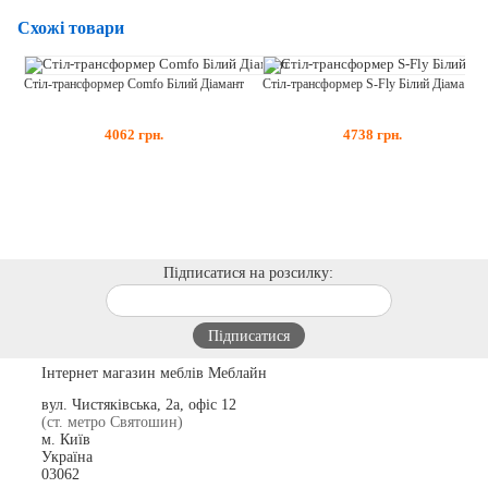
Схожі товари
Стіл-трансформер Comfo Білий Діамант
Стіл-трансформер S-Fly Білий Діамант + Чорні ноги
4062
грн.
4738
грн.
Підписатися на розсилку:
Інтернет магазин меблів Меблайн
вул. Чистяківська, 2а, офіс 12
(ст. метро Святошин)
м. Київ
Україна
03062