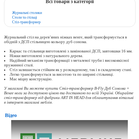
Всі товари з категорії
Журнальні столики
Столи та стільці
Стіл-трансформер
Журнальний стіл на дерев’яних ніжках венге, який трансформується в
обідній з ДСП стільницею кольору дуб сонома.
Каркас та стільниця виготовлені з ламінованої ДСП, завтовшки 16 мм.
Ніжки виготовлені з натурального дерева.
Надійний механізм трансформації з металевої труби і високоякісної
пружинної сталі.
Стіл залишається стійким як у розкладеному, так і в складеному стані.
Легко трансформується за висотою та по ширині стільниці.
Має міцну конструкцію.
У магазині Ви можете купити Стіл-трансформер B-Fly Дуб Сонома +
Венге ноги за доступною ціною та доставкою по всій Україні. Обирайте
стіл-трансформер
від фабрики ART IN HEAD для облаштування вітальні
в інтернет магазині меблів.
Відео