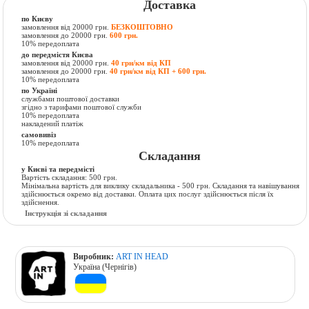
Доставка
по Києву
замовлення від 20000 грн.
БЕЗКОШТОВНО
замовлення до 20000 грн.
600 грн.
10% передоплата
до передмістя Києва
замовлення від 20000 грн.
40 грн/км від КП
замовлення до 20000 грн.
40 грн/км від КП + 600 грн.
10% передоплата
по Україні
службами поштової доставки
згідно з тарифами поштової служби
10% передоплата
накладений платіж
самовивіз
10% передоплата
Складання
у Києві та передмісті
Вартість складання: 500 грн.
Мінімальна вартість для виклику складальника - 500 грн. Складання та навішування
здійснюється окремо від доставки. Оплата цих послуг здійснюється після їх
здійснення.
Інструкція зі складання
Виробник:
ART IN HEAD
Україна (Чернігів)