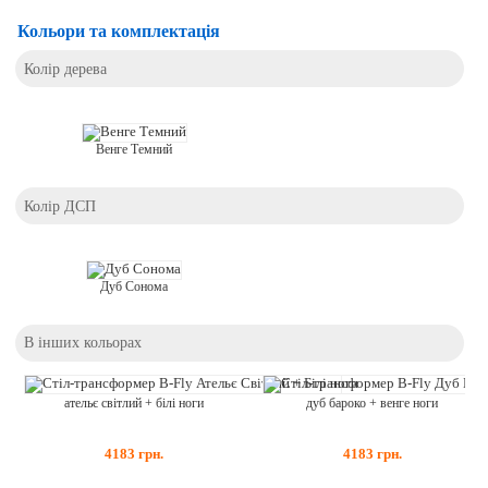
Кольори та комплектація
Колір дерева
Венге Темний
Колір ДСП
Дуб Сонома
В інших кольорах
ательє світлий + білі ноги
дуб бароко + венге ноги
4183
грн.
4183
грн.