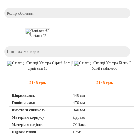
Колір оббивки
Вавілон 62
В інших кольорах
сірий zara-13
білий вавілон 66
2148
грн.
2148
грн.
Ширина, мм:
440 мм
Глибина, мм:
470 мм
Висота зі спинкою
940 мм
Матеріал корпусу
Дерево
Матеріал сидіння
Оббивка
Підлокітники
Нема