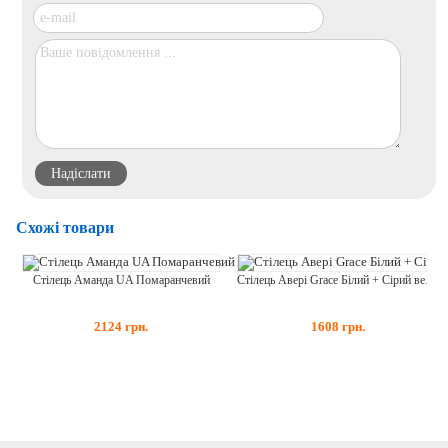
Схожі товари
Стілець Аманда UA Помаранчевий
Стілець Авері Grace Білий + Сірий велюр Bluvel-14
2124
грн.
1608
грн.