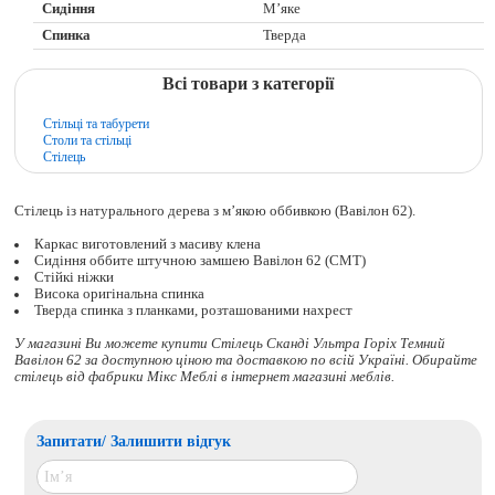
Сидіння
М’яке
Спинка
Тверда
Всі товари з категорії
Стільці та табурети
Столи та стільці
Стілець
Стілець із натурального дерева з м’якою оббивкою (Вавілон 62).
Каркас виготовлений з масиву клена
Сидіння оббите штучною замшею Вавілон 62 (СМТ)
Стійкі ніжки
Висока оригінальна спинка
Тверда спинка з планками, розташованими нахрест
У магазині Ви можете купити Стілець Сканді Ультра Горіх Темний
Вавілон 62 за доступною ціною та доставкою по всій Україні. Обирайте
стілець
від фабрики Мікс Меблі в інтернет магазині меблів.
Запитати/ Залишити відгук