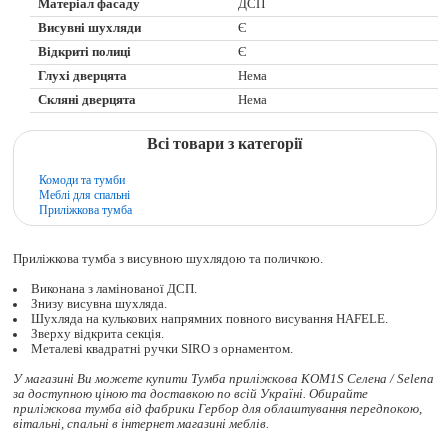
Матеріал фасаду
ДСП
Висувні шухляди
Є
Відкриті полиці
Є
Глухі дверцята
Нема
Скляні дверцята
Нема
Всі товари з категорії
Комоди та тумби
Меблі для спальні
Приліжкова тумба
Приліжкова тумба з висувною шухлядою та поличкою.
Виконана з ламінованої ДСП.
Знизу висувна шухляда.
Шухляда на кулькових напрямних повного висування HAFELE.
Зверху відкрита секція.
Металеві квадратні ручки SIRO з орнаментом.
У магазині Ви можете купити Тумба приліжкова KOM1S Селена / Selena
за доступною ціною та доставкою по всій Україні. Обирайте
приліжкова тумба
від фабрики Гербор для облаштування передпокою,
вітальні, спальні в інтернет магазині меблів.