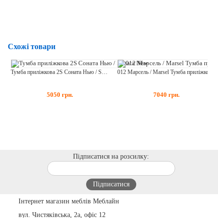
Схожі товари
Тумба приліжкова 2S Соната Нью / Sonata New
012 Марсель / Marsel Тумба приліжкова 1S Ясен Сніжний+Дуб Сонома Трюфель
5050
грн.
7040
грн.
Підписатися на розсилку:
Інтернет магазин меблів Меблайн
вул. Чистяківська, 2а, офіс 12