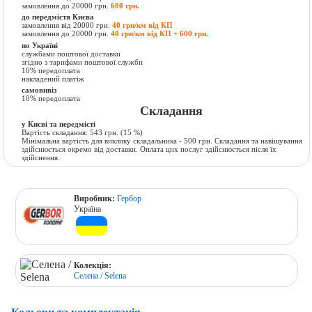
замовлення до 20000 грн.
600 грн.
до передмістя Києва
замовлення від 20000 грн.
40 грн/км від КП
замовлення до 20000 грн.
40 грн/км від КП + 600 грн.
по Україні
службами поштової доставки
згідно з тарифами поштової служби
10% передоплата
накладений платіж
самовивіз
10% передоплата
Складання
у Києві та передмісті
Вартість складання:
543 грн.
(15 %)
Мінімальна вартість для виклику складальника - 500 грн. Складання та навішування
здійснюється окремо від доставки. Оплата цих послуг здійснюється після їх
здійснення.
Виробник:
Гербор
Україна
Колекція:
Селена / Selena