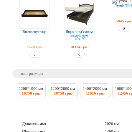
Тумба ТБ-
5845
грн.
Виїзна шухляда
Ящик з під’ємним
механізмом
140x190
5070
грн.
10374
грн.
Інші розміри
1200*1900 мм
1200*2000 мм
1400*2000 мм
1600*190
10758 грн.
10758 грн.
11616 грн.
12456 г
Довжина, мм:
2020 мм
Ширина, мм:
1490 мм