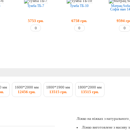
6
Тумба ТБ-7
Тумба ТБ-10
Матрац Sofi
Софія нью 1
5753
грн.
6758
грн.
9594
гр
0 мм
1600*2000 мм
1800*1900 мм
1800*2000 мм
рн.
12456 грн.
13515 грн.
13515 грн.
Ліжко на ніжках з натурального 
Ліжко виготовлене з масиву 