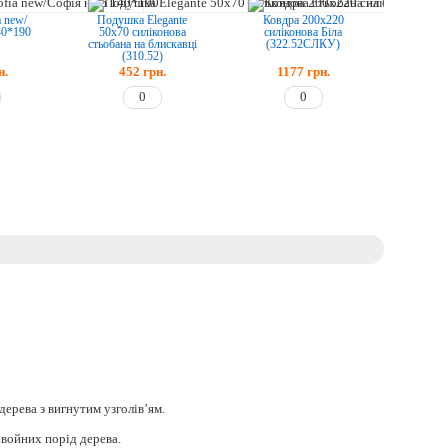
a new/
Подушка Elegante
Ковдра 200х220
40*190
50х70 силіконова
силіконова Біла
стьобана на блискавці
(322.52СЛКУ)
(310.52)
н.
452
грн.
1177
грн.
дерева з вигнутим узголів’ям.
хвойних порід дерева.