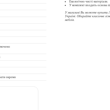
Екологічно чисті матеріали.
У комплект входить основа пі
У магазині Ви можете купити Л
Україні. Обирайте
класичне лі
меблів.
ключено
ц
і
бати окремо