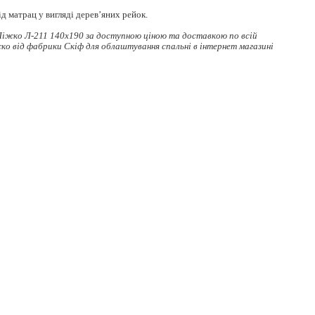
д матрац у вигляді дерев’яних рейок.
іжко Л-211 140x190 за доступною ціною та доставкою по всій
жко
від фабрики Скіф для облаштування спальні в інтернет магазині