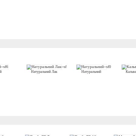
й
Натуральний
Кальв
Натуральний Лак