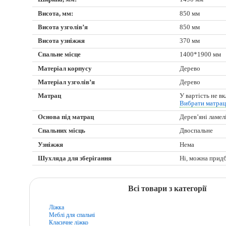
Висота, мм:
850 мм
Висота узголів’я
850 мм
Висота узніжжя
370 мм
Спальне місце
1400*1900 мм
Матеріал корпусу
Дерево
Матеріал узголів’я
Дерево
Матрац
У вартість не в
Вибрати матра
Основа під матрац
Дерев’яні ламел
Спальних місць
Двоспальне
Узніжжя
Нема
Шухляда для зберігання
Ні, можна прид
Всі товари з категорії
Ліжка
Меблі для спальні
Класичне ліжко