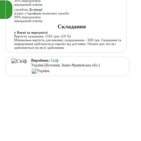
30% передоплата
накладений платіж
службою
Делівері
згідно з тарифами поштової служби
30% передоплата
накладений платіж
Складання
у Києві та передмісті
Вартість складання:
1162 грн.
(10 %)
Мінімальна вартість для виклику складальника - 500 грн. Складання та
навішування здійснюється окремо від доставки. Оплата цих послуг
здійснюється після їх здійснення.
Виробник:
Скіф
Україна (Коломия, Івано-Франківська обл.)