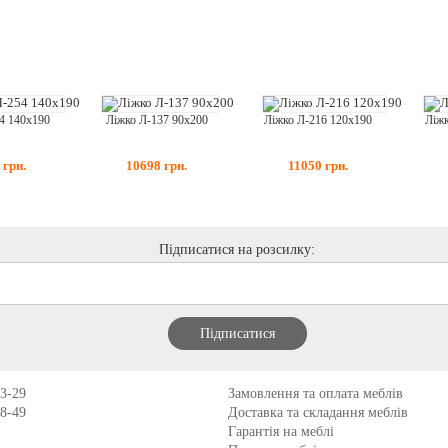
4 140x190
Ліжко Л-137 90x200
Ліжко Л-216 120x190
Ліжк
4
грн.
10698
грн.
11050
грн.
Підписатися на розсилку:
13-29
Замовлення та оплата меблів
98-49
Доставка та складання меблів
Гарантія на меблі