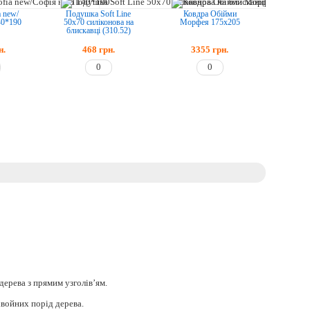
a new/
Подушка Soft Line
Ковдра Обійми
40*190
50х70 силіконова на
Морфея 175x205
блискавці (310.52)
н.
468
грн.
3355
грн.
дерева з прямим узголів’ям.
хвойних порід дерева.