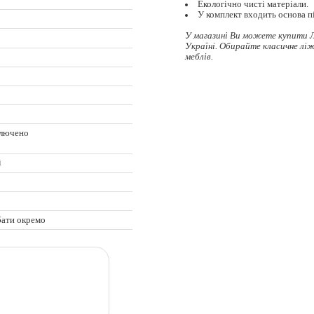
Екологічно чисті матеріали.
У комплект входить основа пі
У магазині Ви можете купити Л
Україні. Обирайте
класичне лі
меблів.
ключено
ц
і
бати окремо