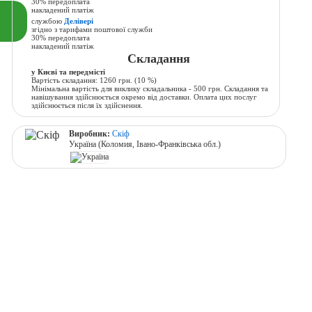
30% передоплата
накладений платіж
службою
Делівері
згідно з тарифами поштової служби
30% передоплата
накладений платіж
Складання
у Києві та передмісті
Вартість складання:
1260 грн.
(10 %)
Мінімальна вартість для виклику складальника - 500 грн. Складання та
навішування здійснюється окремо від доставки. Оплата цих послуг
здійснюється після їх здійснення.
Виробник:
Скіф
Україна (Коломия, Івано-Франківська обл.)