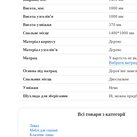
Висота, мм:
1000 мм
Висота узголів’я
1000 мм
Висота узніжжя
370 мм
Спальне місце
1400*1900 мм
Матеріал корпусу
Дерево
Матеріал узголів’я
Дерево
Матрац
У вартість не в
Вибрати матра
Основа під матрац
Дерев’яні ламел
Спальних місць
Двоспальне
Узніжжя
Нема
Шухляда для зберігання
Ні, можна прид
Всі товари з категорії
Ліжка
Меблі для спальні
Класичне ліжко