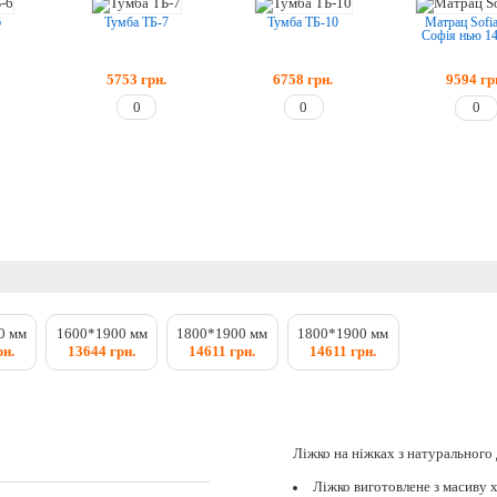
6
Тумба ТБ-7
Тумба ТБ-10
Матрац Sofi
Софія нью 1
5753
грн.
6758
грн.
9594
гр
0 мм
1600*1900 мм
1800*1900 мм
1800*1900 мм
рн.
13644 грн.
14611 грн.
14611 грн.
Ліжко на ніжках з натурального 
Ліжко виготовлене з масиву 