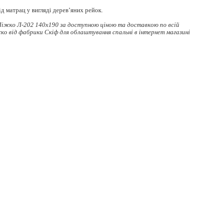
д матрац у вигляді дерев’яних рейок.
іжко Л-202 140x190 за доступною ціною та доставкою по всій
жко
від фабрики Скіф для облаштування спальні в інтернет магазині