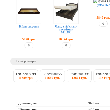
Тумба ТБ-
5845
грн.
Виїзна шухляда
Ящик з під’ємним
механізмом
140x190
5070
грн.
10374
грн.
Інші розміри
1200*2000 мм
1200*1900 мм
1400*2000 мм
1600*200
11689 грн.
11689 грн.
12601 грн.
13644 г
Довжина, мм:
2020 мм
Ширина, мм:
1490 мм