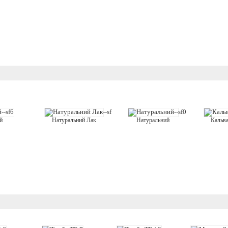
й
Натуральний
Кальв
Натуральний Лак