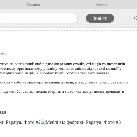
Гарантія
Кредит
+
тов.
ртименті величезний вибір
дизайнерських столів, стільців та шезлонгів
.
учасному оригінальному дизайну компанія займає лідируючі позиції у
олірних комбінацій. У виробах комбінуються такі матеріали як
ють у собі не лише оригінальний дизайн, а й зручність. Більшість меблів
чищення. Усі стільці можна зберігати в стопках, що дозволяє заощадити
ото