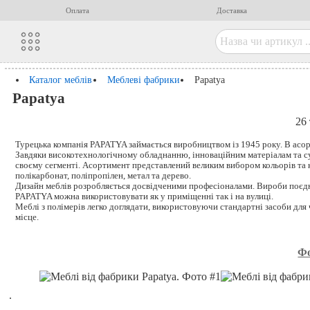
Оплата
Доставка
Каталог меблів
Меблеві фабрики
Papatya
Papatya
26
Турецька компанія PAPATYA займається виробництвом із 1945 року. В асо
Завдяки високотехнологічному обладнанню, інноваційним матеріалам та с
своєму сегменті. Асортимент представлений великим вибором кольорів та к
полікарбонат, поліпропілен, метал та дерево.
Дизайн меблів розробляється досвідченими професіоналами. Вироби поєдну
PAPATYA можна використовувати як у приміщенні так і на вулиці.
Меблі з полімерів легко доглядати, використовуючи стандартні засоби для 
місце.
Ф
.