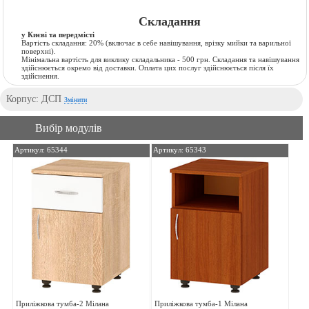
Складання
у Києві та передмісті
Вартість складання:
20% (включає в себе навішування, врізку мийки та варильної
поверхні).
Мінімальна вартість для виклику складальника - 500 грн. Складання та навішування
здійснюється окремо від доставки. Оплата цих послуг здійснюється після їх
здійснення.
Корпус: ДСП
Змінити
Вибір модулів
Артикул: 65344
Артикул: 65343
Приліжкова тумба-2 Мілана
Приліжкова тумба-1 Мілана