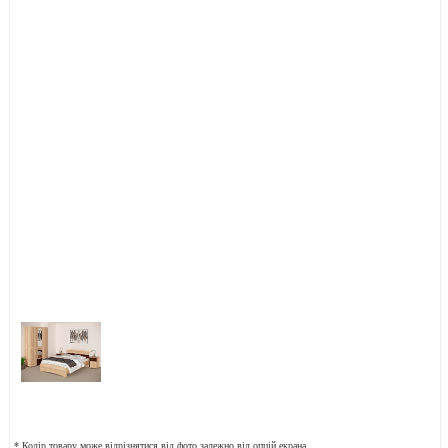
* Колір товару може відрізнятися від фото залежно від опцій екрана.