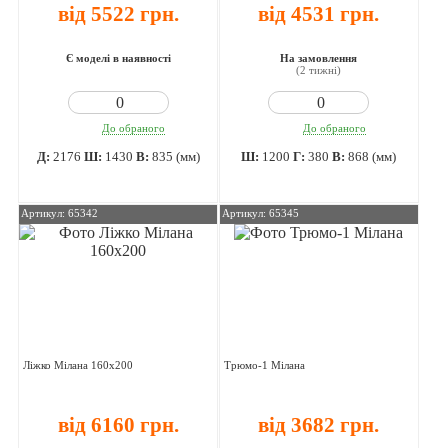
від 5522 грн.
від 4531 грн.
Є моделі в наявності
На замовлення
(2 тижні)
До обраного
До обраного
Д:
2176
Ш:
1430
В:
835 (мм)
Ш:
1200
Г:
380
В:
868 (мм)
Артикул: 65342
Артикул: 65345
Ліжко Мілана 160х200
Трюмо-1 Мілана
від 6160 грн.
від 3682 грн.