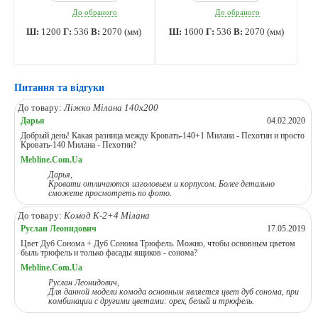
До обраного
До обраного
Ш:
1200
Г:
536
В:
2070 (мм)
Ш:
1600
Г:
536
В:
2070 (мм)
Питання та відгуки
До товару:
Ліжко Мілана 140х200
Дарья
04.02.2020
Добрый день! Какая разница между Кровать-140+1 Милана - Пехотин и просто
Кровать-140 Милана - Пехотин?
Mebline.Com.Ua
Дарья,
Кровати отличаются изголовьем и корпусом. Более детально
сможете просмотреть по фото.
До товару:
Комод К-2+4 Мілана
Руслан Леонидович
17.05.2019
Цвет Дуб Сонома + Дуб Сонома Трюфель. Можно, чтобы основным цветом
быль трюфель и только фасады ящиков - сонома?
Mebline.Com.Ua
Руслан Леонидович,
Для данной модели комода основным является цвет дуб сонома, при
комбинации с другими цветами: орех, белый и трюфель.