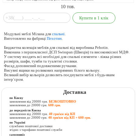
10
тов.
Модульні меблі Мілана для
спальні
.
Виготовлено на фабриці
Пехотин
.
Бюджетна колекція меблів для спальні від виробника Pehotin.
Виконана з першокласної ДСП Swisspan (Швеція) та високоякісної МДФ.
У систему входять всі необхідні для спальні елементи - ліжка різних
розмірів, шафи, тумби та туалетні столики.
Фасад доповнений подовженими ручками.
Висувні ящики на роликових напрямних білого кольору.
Великий вибір кольорів дозволить поєднувати меблі з будь-яким
інтер’єром.
Доставка
по Києву
замовлення від 20000 грн.
БЕЗКОШТОВНО
замовлення до 20000 грн.
600 грн.
до передмістя Києва
замовлення від 20000 грн.
40 грн/км від КП
замовлення до 20000 грн.
40 грн/км від КП + 600 грн.
по Україні
службами поштової доставки
згідно з тарифами поштової служби
самовивіз