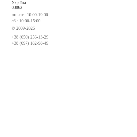
Україна
03062
пн.-пт.: 10:00-19:00
сб.: 10:00-15:00
© 2009-2026
+38 (050) 256-13-29
+38 (097) 182-98-49
Замовлення та оплата меблів
Доставка та складання меблів
Гарантія на меблі
Покупка меблів у кредит
Відгуки
Меблеві фабрики
Новинки меблів
Договір оферти
Контакти