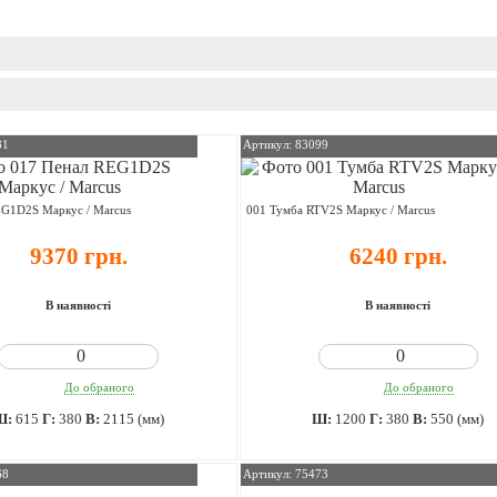
81
Артикул: 83099
EG1D2S Маркус / Marcus
001 Тумба RTV2S Маркус / Marcus
9370 грн.
6240 грн.
В наявності
В наявності
До обраного
До обраного
Ш:
615
Г:
380
В:
2115 (мм)
Ш:
1200
Г:
380
В:
550 (мм)
68
Артикул: 75473