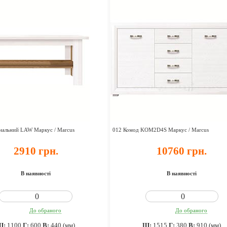
нальний LAW Маркус / Marcus
012 Комод KOM2D4S Маркус / Marcus
2910 грн.
10760 грн.
В наявності
В наявності
До обраного
До обраного
Ш:
1100
Г:
600
В:
440 (мм)
Ш:
1515
Г:
380
В:
910 (мм)