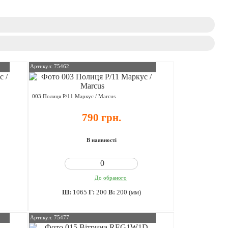
Артикул: 75462
003 Полиця P/11 Маркус / Marcus
790 грн.
В наявності
До обраного
Ш:
1065
Г:
200
В:
200 (мм)
Артикул: 75477