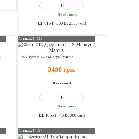
До обраного
Ш:
615
Г:
380
В:
2115 (мм)
Артикул: 84591
s
010 Дзеркало LUS Маркус / Marcus
3490 грн.
В наявності
До обраного
Ш:
1065
Г:
45
В:
800 (мм)
Артикул: 84597