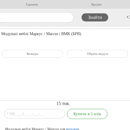
Гарантія
Кредит
+
Модульні меблі Маркус / Marcus | ВМК (БРВ)
Кольори
Обрати модулі
15
тов.
Модульні меблі Маркус / Marcus для
вітальні
.