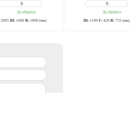
До обраного
До обраного
:
2095
Ш:
1660
В:
1000 (мм)
Ш:
1100
Г:
420
В:
755 (мм)