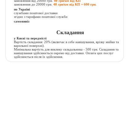
замовлення від 20000 грн.
40 грн/км від КП
замовлення до 20000 грн.
40 грн/км від КП + 600 грн.
по Україні
службами поштової доставки
згідно з тарифами поштової служби
самовивіз
Складання
у Києві та передмісті
Вартість складання:
20% (включає в себе навішування, врізку мийки та
варильної поверхні).
Мінімальна вартість для виклику складальника - 500 грн. Складання та
навішування здійснюється окремо від доставки. Оплата цих послуг
здійснюється після їх здійснення.