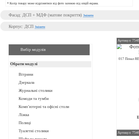
* Колір товару може відрізнятися від фото залежно від опцій екрана.
Фасад: ДСП + МДФ (матове покриття)
Змінити
Корпус: ДСП
Змінити
Артикул: 754
Вибір модулів
017 Пенал R
Обрати модулі
Вітрини
Дзеркала
Журнальні столики
Комоди та тумби
Комп’ютерні та офісні столи
Ліжка
Полиці
Туалетні столики
Артикул: 754