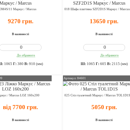
OM4S/11 Маркус / Marcus
018 Шафа платтяна SZF2D1S Маркус / Marcus
9270 грн.
13650 грн.
В наявності
В наявності
До обраного
До обраного
Ш:
1065
Г:
380
В:
910 (мм)
Ш:
1065
Г:
605
В:
2115 (мм)
99
Артикул: 84601
ркус / Marcus LOZ 160х200
025 Стіл туалетний Маркус / Marcus TOL1D1
від 7700 грн.
5050 грн.
В наявності
В наявності