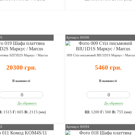
95
Артикул: 84590
ттяна SZF3D2S Маркус / Marcus
009 Стіл письмовий BIU1D1S Маркус / Marcu
20300 грн.
5460 грн.
В наявності
В наявності
До обраного
До обраного
Ш:
1515
Г:
605
В:
2115 (мм)
Ш:
1200
Г:
560
В:
755 (мм)
92
Артикул: 84594