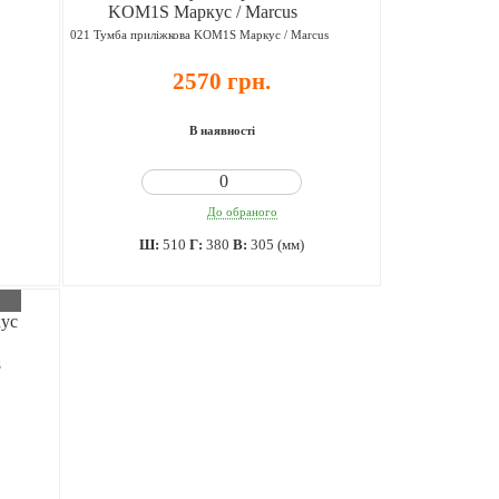
021 Тумба приліжкова KOM1S Маркус / Marcus
2570 грн.
В наявності
До обраного
Ш:
510
Г:
380
В:
305 (мм)
S