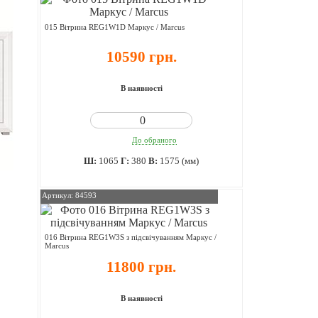
015 Вітрина REG1W1D Маркус / Marcus
10590 грн.
В наявності
До обраного
Ш:
1065
Г:
380
В:
1575 (мм)
Артикул: 84593
016 Вітрина REG1W3S з підсвічуванням Маркус /
Marcus
11800 грн.
В наявності