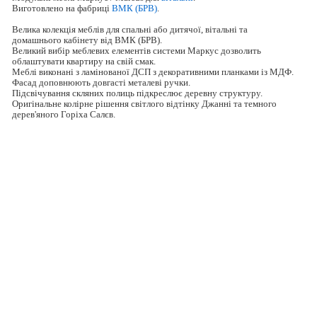
Виготовлено на фабриці
ВМК (БРВ)
.
Велика колекція меблів для спальні або дитячої, вітальні та
домашнього кабінету від ВМК (БРВ).
Великий вибір меблевих елементів системи Маркус дозволить
облаштувати квартиру на свій смак.
Меблі виконані з ламінованої ДСП з декоративними планками із МДФ.
Фасад доповнюють довгасті металеві ручки.
Підсвічування скляних полиць підкреслює деревну структуру.
Оригінальне колірне рішення світлого відтінку Джанні та темного
дерев'яного Горіха Салєв.