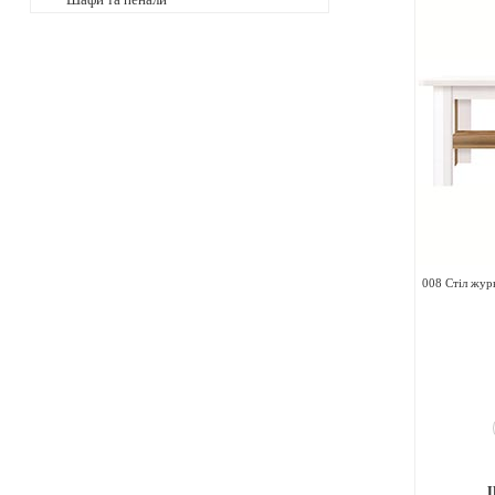
Шафи та пенали
008 Стіл жур