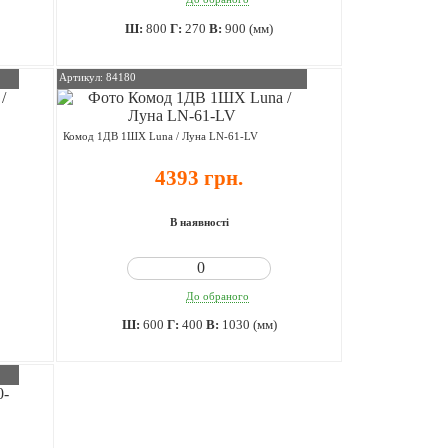
Ш:
800
Г:
270
В:
900 (мм)
Артикул: 84180
Комод 1ДВ 1ШХ Luna / Луна LN-61-LV
4393 грн.
В наявності
До обраного
Ш:
600
Г:
400
В:
1030 (мм)