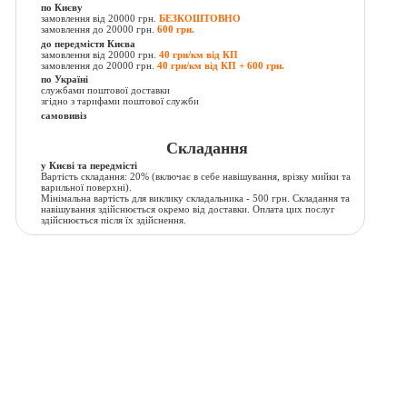
по Києву
замовлення від 20000 грн.
БЕЗКОШТОВНО
замовлення до 20000 грн.
600 грн.
до передмістя Києва
замовлення від 20000 грн.
40 грн/км від КП
замовлення до 20000 грн.
40 грн/км від КП + 600 грн.
по Україні
службами поштової доставки
згідно з тарифами поштової служби
самовивіз
Складання
у Києві та передмісті
Вартість складання:
20% (включає в себе навішування, врізку мийки та
варильної поверхні).
Мінімальна вартість для виклику складальника - 500 грн. Складання та
навішування здійснюється окремо від доставки. Оплата цих послуг
здійснюється після їх здійснення.