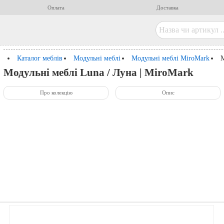
Оплата
Доставка
Каталог меблів
Модульні меблі
Модульні меблі MiroMark
М
Модульні меблі Luna / Луна | MiroMark
Про колекцію
Опис