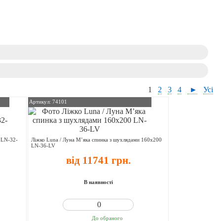
1
2
3
4
►
Усі
Артикул: 74101
а LN-32-
Ліжко Luna / Луна М’яка спинка з шухлядами 160х200
LN-36-LV
від 11741 грн.
В наявності
До обраного