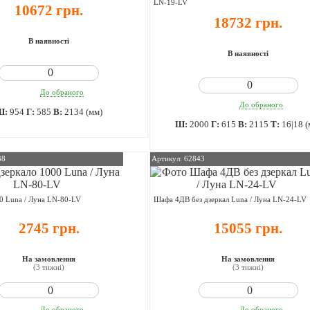
LN-19-LV
10672 грн.
18732 грн.
В наявності
В наявності
До обраного
До обраного
Ш:
954
Г:
585
В:
2134 (мм)
Ш:
2000
Г:
615
В:
2115
Т:
16|18 (
38
Артикул: 62843
0 Luna / Луна LN-80-LV
Шафа 4ДВ без дзеркал Luna / Луна LN-24-LV
2745 грн.
15055 грн.
На замовлення
На замовлення
(3 тижні)
(3 тижні)
До обраного
До обраного