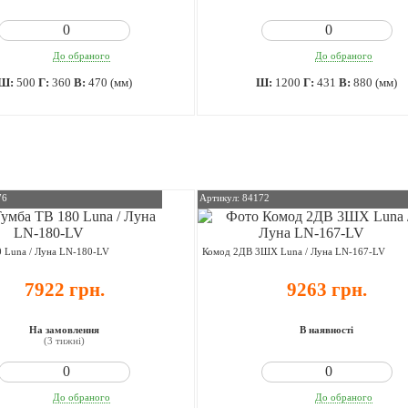
До обраного
До обраного
Ш:
500
Г:
360
В:
470 (мм)
Ш:
1200
Г:
431
В:
880 (мм)
76
Артикул: 84172
 Luna / Луна LN-180-LV
Комод 2ДВ 3ШХ Luna / Луна LN-167-LV
7922 грн.
9263 грн.
На замовлення
В наявності
(3 тижні)
До обраного
До обраного