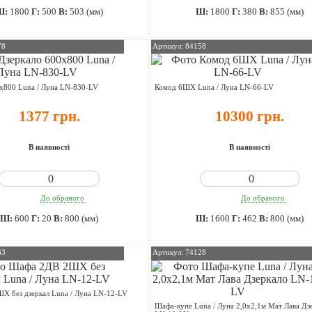
Ш:
1800
Г:
500
В:
503 (мм)
Ш:
1800
Г:
380
В:
855 (мм)
78
Артикул: 84158
х800 Luna / Луна LN-830-LV
Комод 6ШХ Luna / Луна LN-66-LV
1377 грн.
10300 грн.
В наявності
В наявності
До обраного
До обраного
Ш:
600
Г:
20
В:
800 (мм)
Ш:
1600
Г:
462
В:
800 (мм)
63
Артикул: 74128
Х без дзеркал Luna / Луна LN-12-LV
Шафа-купе Luna / Луна 2,0х2,1м Мат Лава Дз