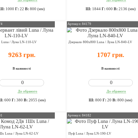
Ш:
1000
Г:
22
В:
800 (мм)
Ш:
1844
Г:
600
В:
2136 (мм)
74
Артикул: 84179
й Luna / Луна LN-110-LV
Дзеркало 800х800 Luna / Луна LN-840-LV
9263 грн.
1707 грн.
В наявності
В наявності
До обраного
До обраного
Ш:
600
Г:
380
В:
2055 (мм)
Ш:
800
Г:
20
В:
800 (мм)
81
Артикул: 84182
Шх Luna / Луна LN-62-LV
Пуф Luna / Луна LN-190-LV