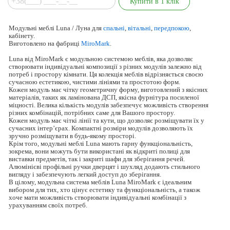
Модульні меблі Luna / Луна для
спальні
,
вітальні
,
передпокою
,
кабінету.
Виготовлено на фабриці
MiroMark
.
Luna від MiroMark є модульною системою меблів, яка дозволяє
створювати індивідуальні композиції з різних модулів залежно від
потреб і простору кімнати. Ця колекція меблів відрізняється своєю
сучасною естетикою, чистими лініями та простотою форм.
Кожен модуль має чітку геометричну форму, виготовлений з якісних
матеріалів, таких як ламінована ДСП, якісна фурнітура посиленої
міцності. Велика кількість модулів забезпечує можливість створення
різних комбінацій, потрібних саме для Вашого простору.
Кожен модуль має чіткі лінії та кути, що дозволяє розміщувати їх у
сучасних інтер’єрах. Компактні розміри модулів дозволяють їх
зручно розміщувати в будь-якому просторі.
Крім того, модульні меблі Luna мають гарну функціональність,
зокрема, вони можуть бути використані як відкриті полиці для
виставки предметів, так і закриті шафи для зберігання речей.
Алюмінієві профільні ручки дверцят і шухляд додають стильного
вигляду і забезпечують легкий доступ до зберігання.
В цілому, модульна система меблів Luna MiroMark є ідеальним
вибором для тих, хто цінує естетику та функціональність, а також
хоче мати можливість створювати індивідуальні комбінації з
урахуванням своїх потреб.