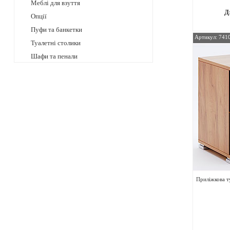
Меблі для взуття
Д
Опції
Пуфи та банкетки
Артикул: 741
Туалетні столики
Шафи та пенали
Приліжкова 