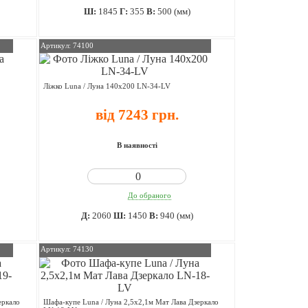
Ш:
1845
Г:
355
В:
500 (мм)
Артикул: 74100
Ліжко Luna / Луна 140х200 LN-34-LV
від 7243 грн.
В наявності
До обраного
Д:
2060
Ш:
1450
В:
940 (мм)
Артикул: 74130
еркало
Шафа-купе Luna / Луна 2,5х2,1м Мат Лава Дзеркало