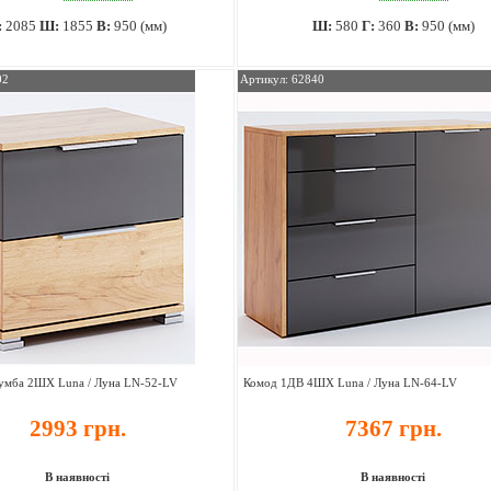
:
2085
Ш:
1855
В:
950 (мм)
Ш:
580
Г:
360
В:
950 (мм)
02
Артикул: 62840
тумба 2ШХ Luna / Луна LN-52-LV
Комод 1ДВ 4ШХ Luna / Луна LN-64-LV
2993 грн.
7367 грн.
В наявності
В наявності