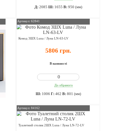
Д:
2085
Ш:
1655
В:
950 (мм)
Артикул: 62841
Комод 3ШХ Luna / Луна LN-63-LV
5806 грн.
В наявності
До обраного
Ш:
1006
Г:
462
В:
801 (мм)
Артикул: 84162
Туалетний столик 2ШХ Luna / Луна LN-72-LV