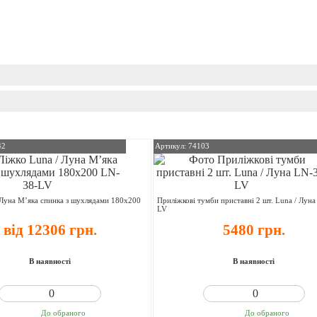
42
Артикул: 74103
 Луна М’яка спинка з шухлядами 180х200
Приліжкові тумби приставні 2 шт. Luna / Лун
LV
від 12306 грн.
5480 грн.
В наявності
В наявності
До обраного
До обраного