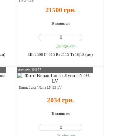
LN-18-LV
21500 грн.
В наявності
До обраного
мм)
Ш:
2500
Г:
615
В:
2115
Т:
16|18 (мм)
Артикул: 84177
Вішак Luna / Луна LN-93-LV
2034 грн.
В наявності
До обраного