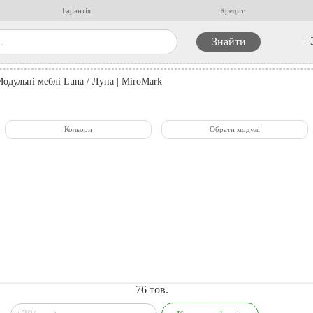
Гарантія
Кредит
+
одульні меблі Luna / Луна | MiroMark
Кольори
Обрати модулі
76
тов.