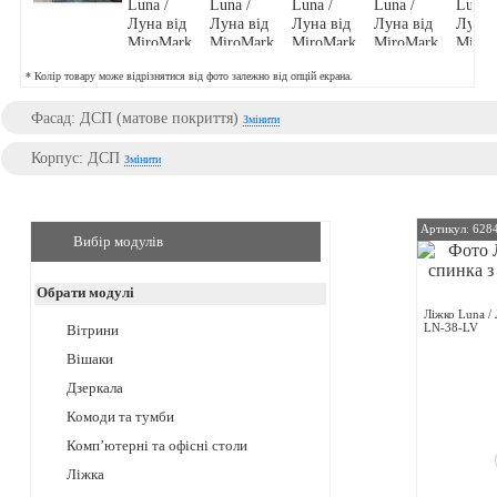
* Колір товару може відрізнятися від фото залежно від опцій екрана.
Фасад: ДСП (матове покриття)
Змінити
Корпус: ДСП
Змінити
Артикул: 628
Вибір модулів
Обрати модулі
Ліжко Luna /
LN-38-LV
Вітрини
Вішаки
Дзеркала
Комоди та тумби
Комп’ютерні та офісні столи
Ліжка