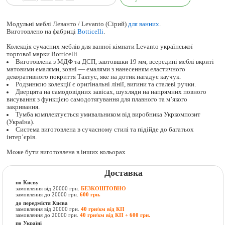
Модульні меблі Леванто / Levanto (Сірий)
для ванних
.
Виготовлено на фабриці
Botticelli
.
Колекція сучасних меблів для ванної кімнати Levanto української
торгової марки Botticelli.
Виготовлена з МДФ та ДСП, завтовшки 19 мм, всередині меблі вкриті
матовими емалями, зовні — емалями з нанесенням еластичного
декоративного покриття Тактус, яке на дотик нагадує каучук.
Родзинкою колекції є оригінальні лінії, вигини та сталеві ручки.
Дверцята на самодовідних завісах, шухляди на напрямних повного
висування з функцією самодотягування для плавного та м’якого
закривання.
Тумба комплектується умивальником від виробника Укркомпозит
(Україна).
Система виготовлена в сучасному стилі та підійде до багатьох
інтер’єрів.
Може бути виготовлена в інших кольорах
Доставка
по Києву
замовлення від 20000 грн.
БЕЗКОШТОВНО
замовлення до 20000 грн.
600 грн.
до передмістя Києва
замовлення від 20000 грн.
40 грн/км від КП
замовлення до 20000 грн.
40 грн/км від КП + 600 грн.
по Україні