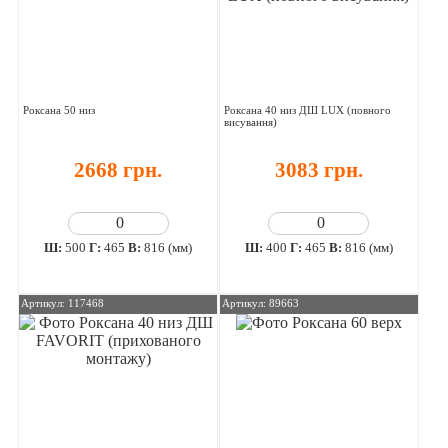
Роксана 50 низ
Роксана 40 низ ДШ LUX (повного
висування)
2668 грн.
3083 грн.
Ш:
500
Г:
465
В:
816 (мм)
Ш:
400
Г:
465
В:
816 (мм)
Артикул: 117468
Артикул: 89663