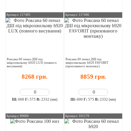
Артикул: 117485
Артикул: 117486
Роксана 60 пенал ДШ під
Роксана 60 пенал ДШ під
мікрохвильову h920 LUX (повного
мікрохвильову h920 FAVORIT
висування)
(прихованого монтажу)
8268 грн.
8859 грн.
Ш:
600
Г:
575
В:
2332 (мм)
Ш:
600
Г:
575
В:
2332 (мм)
Артикул: 89689
Артикул: 101179