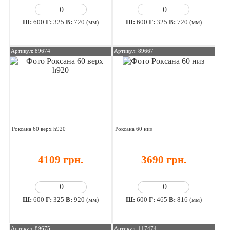
Ш:
600
Г:
325
В:
720 (мм)
Ш:
600
Г:
325
В:
720 (мм)
Артикул: 89674
Артикул: 89667
Роксана 60 верх h920
Роксана 60 низ
4109 грн.
3690 грн.
Ш:
600
Г:
325
В:
920 (мм)
Ш:
600
Г:
465
В:
816 (мм)
Артикул: 89675
Артикул: 117474