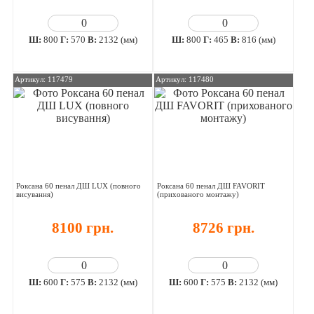
Ш:
800
Г:
570
В:
2132 (мм)
Ш:
800
Г:
465
В:
816 (мм)
Артикул: 117479
Артикул: 117480
Роксана 60 пенал ДШ LUX (повного
Роксана 60 пенал ДШ FAVORIT
висування)
(прихованого монтажу)
8100 грн.
8726 грн.
Ш:
600
Г:
575
В:
2132 (мм)
Ш:
600
Г:
575
В:
2132 (мм)