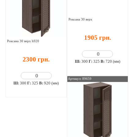
Роксана 30 верх
1905 грн.
Роксана 30 верх h920
2300 грн.
Ш:
300
Г:
325
В:
720 (мм)
Артикул: 89659
Ш:
300
Г:
325
В:
920 (мм)