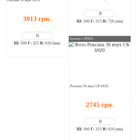
Роксана 50 верх h920
3013 грн.
Ш:
300
Г:
325
В:
720 (мм)
Артикул: 89662
Ш:
500
Г:
325
В:
920 (мм)
Роксана 30 верх СК h920
2745 грн.
Ш:
300
Г:
325
В:
920 (мм)