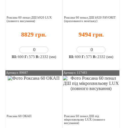
Роксана 60 пенал ДШ h920 LUX
Роксана 60 пенал ДШ h920 FAVORIT
(повного висування)
(прихованого монтажу)
8829 грн.
9494 грн.
Ш:
600
Г:
575
В:
2332 (мм)
Ш:
600
Г:
575
В:
2332 (мм)
Артикул: 89687
Артикул: 117483
Роксана 60 ОКАП
Роксана 60 пенал ДШ під
мікрохвильову LUX (повного
висування)