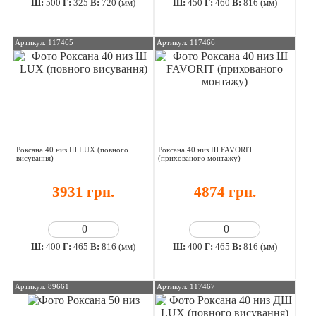
Ш:
500
Г:
325
В:
720 (мм)
Ш:
450
Г:
460
В:
816 (мм)
Артикул: 117465
Артикул: 117466
Роксана 40 низ Ш LUX (повного
Роксана 40 низ Ш FAVORIT
висування)
(прихованого монтажу)
3931 грн.
4874 грн.
Ш:
400
Г:
465
В:
816 (мм)
Ш:
400
Г:
465
В:
816 (мм)
Артикул: 89661
Артикул: 117467