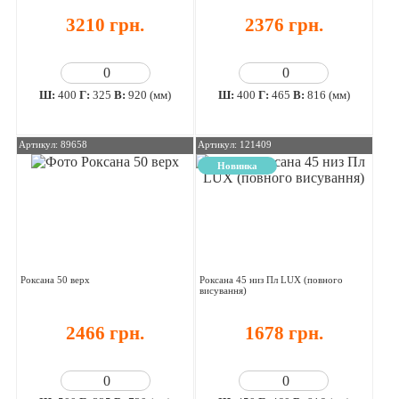
3210 грн.
2376 грн.
Ш:
400
Г:
325
В:
920 (мм)
Ш:
400
Г:
465
В:
816 (мм)
Артикул: 89658
Артикул: 121409
Новинка
Роксана 50 верх
Роксана 45 низ Пл LUX (повного
висування)
2466 грн.
1678 грн.