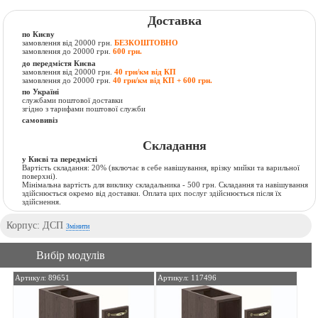
Доставка
по Києву
замовлення від 20000 грн.
БЕЗКОШТОВНО
замовлення до 20000 грн.
600 грн.
до передмістя Києва
замовлення від 20000 грн.
40 грн/км від КП
замовлення до 20000 грн.
40 грн/км від КП + 600 грн.
по Україні
службами поштової доставки
згідно з тарифами поштової служби
самовивіз
Складання
у Києві та передмісті
Вартість складання:
20% (включає в себе навішування, врізку мийки та варильної
поверхні).
Мінімальна вартість для виклику складальника - 500 грн. Складання та навішування
здійснюється окремо від доставки. Оплата цих послуг здійснюється після їх
здійснення.
Корпус: ДСП
Змінити
Вибір модулів
Артикул: 89651
Артикул: 117496