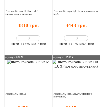
Роксана 60 низ Ш FAVORIT
Роксана 60 верх 2Д під мікрохвильову
(прихованого монтажу)
h920
4810 грн.
3443 грн.
Ш:
600
Г:
465
В:
816 (мм)
Ш:
600
Г:
325
В:
920 (мм)
Артикул: 89671
Артикул: 117469
Роксана 60 низ М
Роксана 60 низ Пл LUX (повного
висування)