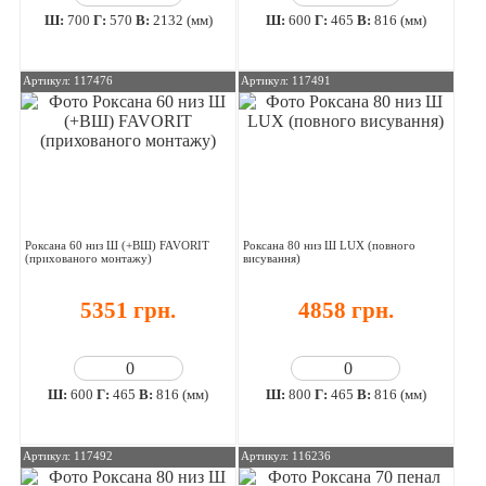
Ш:
700
Г:
570
В:
2132 (мм)
Ш:
600
Г:
465
В:
816 (мм)
Артикул: 117476
Артикул: 117491
Роксана 60 низ Ш (+ВШ) FAVORIT
Роксана 80 низ Ш LUX (повного
(прихованого монтажу)
висування)
5351 грн.
4858 грн.
Ш:
600
Г:
465
В:
816 (мм)
Ш:
800
Г:
465
В:
816 (мм)
Артикул: 117492
Артикул: 116236