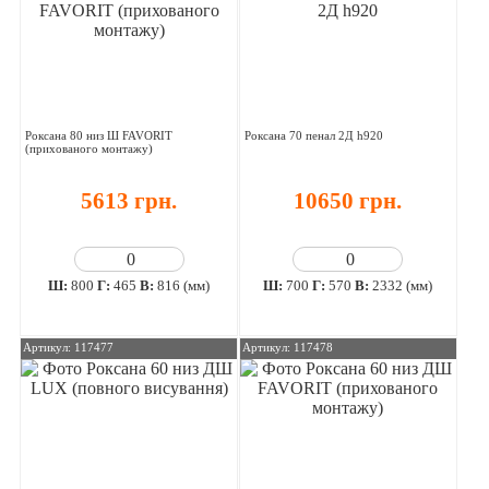
Роксана 80 низ Ш FAVORIT
Роксана 70 пенал 2Д h920
(прихованого монтажу)
5613 грн.
10650 грн.
Ш:
800
Г:
465
В:
816 (мм)
Ш:
700
Г:
570
В:
2332 (мм)
Артикул: 117477
Артикул: 117478