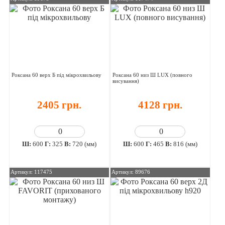
Роксана 60 верх Б під мікрохвильову
Роксана 60 низ Ш LUX (повного
висування)
2405 грн.
4128 грн.
Ш:
600
Г:
325
В:
720 (мм)
Ш:
600
Г:
465
В:
816 (мм)
Артикул: 117475
Артикул: 89676