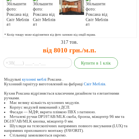
* Колір товару може відрізнятися від фото залежно від опцій екрана.
317
тов.
від 8010 грн./м.п.
Модульні
кухонні меблі
Роксана .
Кухонний гарнітур виготовлений на фабриці
Світ Меблів
.
Кухня Роксана відрізняється класичним дизайном та елегантними
ручками.
Має велику кількість кухонних модулів.
Корпус модулей виконаний з ДСП.
Фасади — МДФ, вкрита плівкою ПВХ з патиною.
Металеві ручки DP197AB/MLK скоба, бронза, міжцентр 96 мм та
DG197AB/MLK кнопка, міжцентр 0 мм.
Шухляди на телескопічних напрямних повного висування (LUX) та
напрямних прихованого монтажу (FAVORIT).
Стільниці замовляються окремо.