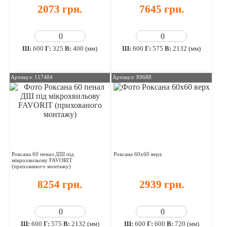
2073 грн.
7645 грн.
Ш:
600
Г:
325
В:
400 (мм)
Ш:
600
Г:
575
В:
2132 (мм)
Артикул: 117484
Артикул: 89688
Роксана 60 пенал ДШ під
Роксана 60х60 верх
мікрохвильову FAVORIT
(прихованого монтажу)
8254 грн.
2939 грн.
Ш:
600
Г:
575
В:
2132 (мм)
Ш:
600
Г:
600
В:
720 (мм)