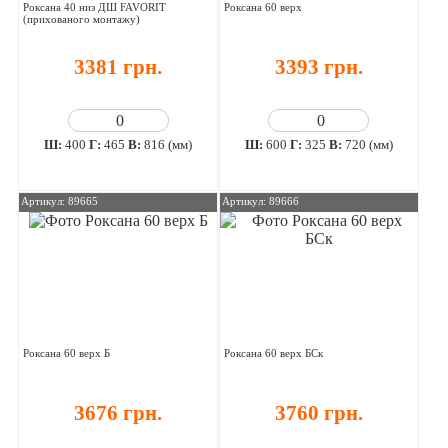
Роксана 40 низ ДШ FAVORIT
Роксана 60 верх
(прихованого монтажу)
3381 грн.
3393 грн.
Ш:
400
Г:
465
В:
816 (мм)
Ш:
600
Г:
325
В:
720 (мм)
Артикул: 89665
Артикул: 89666
Роксана 60 верх Б
Роксана 60 верх БСк
3676 грн.
3760 грн.