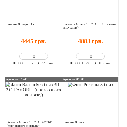
Роксана 80 верх БСк
Валенсія 60 низ 3Ш 2+1 LUX (повного
висування)
4445 грн.
4883 грн.
Ш:
800
Г:
325
В:
720 (мм)
Ш:
600
Г:
465
В:
816 (мм)
Артикул: 117473
Артикул: 89682
Валенсія 60 низ 3Ш 2+1 FAVORIT
Роксана 80 низ
(прихованого монтажу)