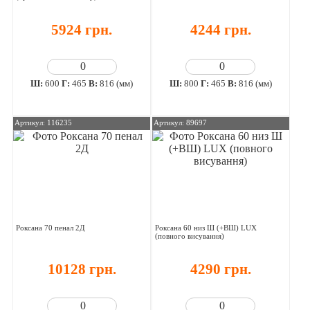
5924 грн.
4244 грн.
Ш:
600
Г:
465
В:
816 (мм)
Ш:
800
Г:
465
В:
816 (мм)
Артикул: 116235
Артикул: 89697
Роксана 70 пенал 2Д
Роксана 60 низ Ш (+ВШ) LUX
(повного висування)
10128 грн.
4290 грн.