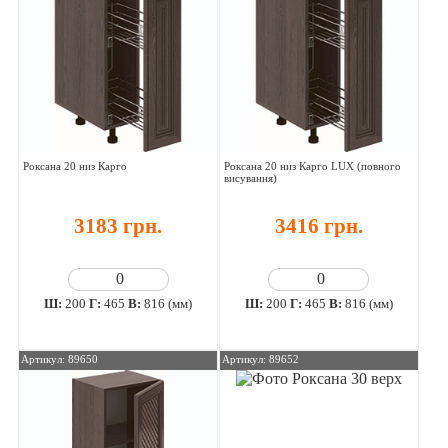
Роксана 20 низ Карго
Роксана 20 низ Карго LUX (повного
висування)
3183 грн.
3416 грн.
Ш:
200
Г:
465
В:
816 (мм)
Ш:
200
Г:
465
В:
816 (мм)
Артикул: 89650
Артикул: 89652