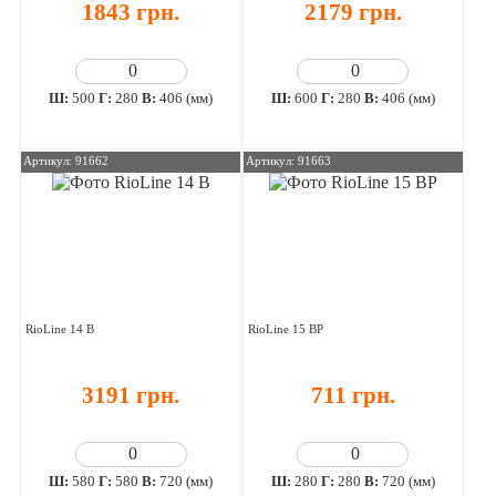
1843 грн.
2179 грн.
Ш:
500
Г:
280
В:
406 (мм)
Ш:
600
Г:
280
В:
406 (мм)
Артикул: 91662
Артикул: 91663
RioLine 14 В
RioLine 15 ВР
3191 грн.
711 грн.
Ш:
580
Г:
580
В:
720 (мм)
Ш:
280
Г:
280
В:
720 (мм)