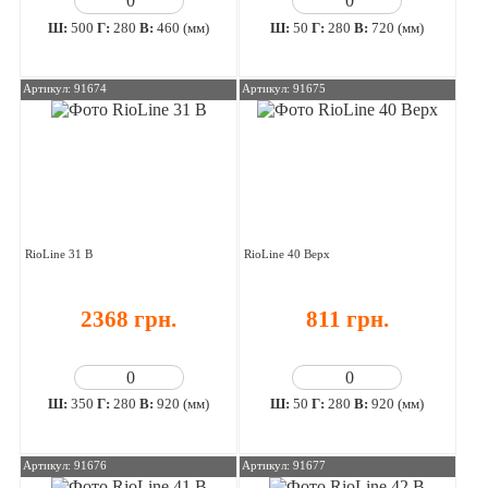
Ш:
500
Г:
280
В:
460 (мм)
Ш:
50
Г:
280
В:
720 (мм)
Артикул: 91674
Артикул: 91675
RioLine 31 В
RioLine 40 Верх
2368 грн.
811 грн.
Ш:
350
Г:
280
В:
920 (мм)
Ш:
50
Г:
280
В:
920 (мм)
Артикул: 91676
Артикул: 91677