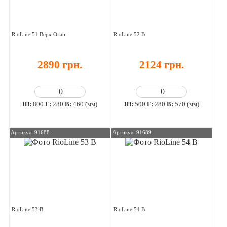
RioLine 51 Верх Окап
RioLine 52 В
2890 грн.
2124 грн.
Ш:
800
Г:
280
В:
460 (мм)
Ш:
500
Г:
280
В:
570 (мм)
Артикул: 91688
Артикул: 91689
RioLine 53 В
RioLine 54 В