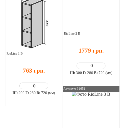
RioLine 2 В
1779 грн.
RioLine 1 В
763 грн.
Ш:
300
Г:
280
В:
720 (мм)
Артикул: 91651
Ш:
200
Г:
280
В:
720 (мм)