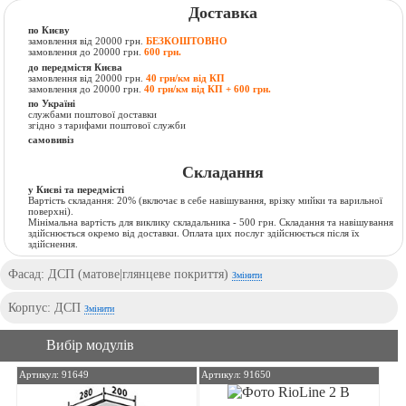
Доставка
по Києву
замовлення від 20000 грн.
БЕЗКОШТОВНО
замовлення до 20000 грн.
600 грн.
до передмістя Києва
замовлення від 20000 грн.
40 грн/км від КП
замовлення до 20000 грн.
40 грн/км від КП + 600 грн.
по Україні
службами поштової доставки
згідно з тарифами поштової служби
самовивіз
Складання
у Києві та передмісті
Вартість складання:
20% (включає в себе навішування, врізку мийки та варильної
поверхні).
Мінімальна вартість для виклику складальника - 500 грн. Складання та навішування
здійснюється окремо від доставки. Оплата цих послуг здійснюється після їх
здійснення.
Фасад: ДСП (матове|глянцеве покриття)
Змінити
Корпус: ДСП
Змінити
Вибір модулів
Артикул: 91649
Артикул: 91650