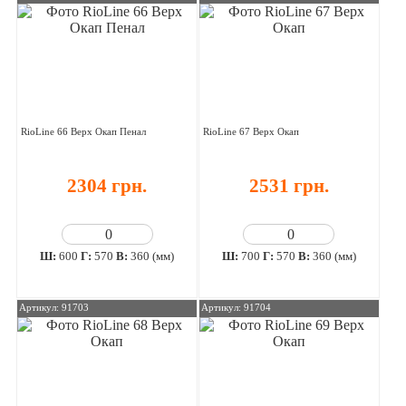
RioLine 66 Верх Окап Пенал
RioLine 67 Верх Окап
2304 грн.
2531 грн.
Ш:
600
Г:
570
В:
360 (мм)
Ш:
700
Г:
570
В:
360 (мм)
Артикул: 91703
Артикул: 91704