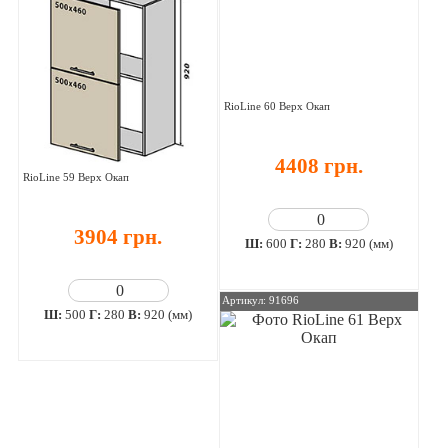
RioLine 60 Верх Окап
4408 грн.
RioLine 59 Верх Окап
3904 грн.
Ш:
600
Г:
280
В:
920 (мм)
Артикул: 91696
Ш:
500
Г:
280
В:
920 (мм)