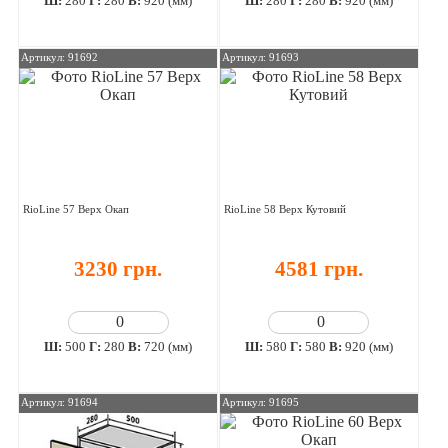
Ш:
280
Г:
280
В:
920 (мм)
Ш:
280
Г:
280
В:
920 (мм)
Артикул: 91692
Артикул: 91693
RioLine 57 Верх Окап
RioLine 58 Верх Кутовий
3230 грн.
4581 грн.
Ш:
500
Г:
280
В:
720 (мм)
Ш:
580
Г:
580
В:
920 (мм)
Артикул: 91694
Артикул: 91695