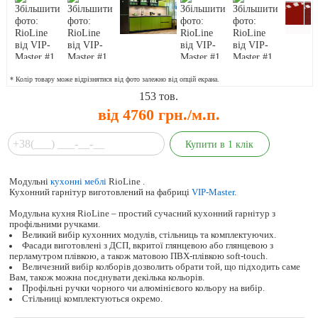
* Колір товару може відрізнятися від фото залежно від опцій екрана.
153
тов.
від 4760 грн./м.п.
Модульні
кухонні меблі
RioLine .
Кухонний гарнітур виготовлений на фабриці
VIP-Master
.
Модульна кухня RioLine – простий сучасний кухонний гарнітур з
профільними ручками.
Великий вибір кухонних модулів, стільниць та комплектуючих.
Фасади виготовлені з ДСП, вкритої глянцевою або глянцевою з
перламутром плівкою, а також матовою ПВХ-плівкою soft-touch.
Величезний вибір колборів дозволить обрати той, що підходить саме
Вам, також можна поєднувати декілька кольорів.
Профільні ручки чорного чи алюмінієвого кольору на вибір.
Стільниці комплектуються окремо.