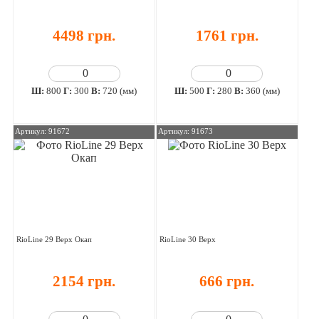
4498 грн.
1761 грн.
Ш:
800
Г:
300
В:
720 (мм)
Ш:
500
Г:
280
В:
360 (мм)
Артикул: 91672
Артикул: 91673
RioLine 29 Верх Окап
RioLine 30 Верх
2154 грн.
666 грн.