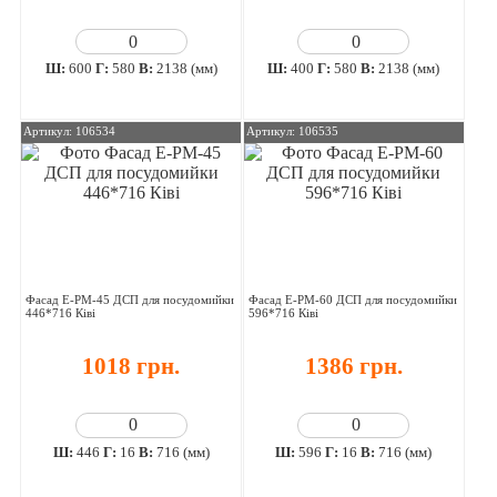
Ш:
600
Г:
580
В:
2138 (мм)
Ш:
400
Г:
580
В:
2138 (мм)
Артикул: 106534
Артикул: 106535
Фасад E-PM-45 ДСП для посудомийки
Фасад E-PM-60 ДСП для посудомийки
446*716 Ківі
596*716 Ківі
1018 грн.
1386 грн.
Ш:
446
Г:
16
В:
716 (мм)
Ш:
596
Г:
16
В:
716 (мм)