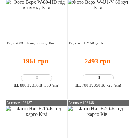
Верх W-80-HD під витяжку Ківі
Верх W-U1-V 60 кут Ківі
1961 грн.
2493 грн.
Ш:
800
Г:
316
В:
360 (мм)
Ш:
700
Г:
350
В:
720 (мм)
Артикул: 106487
Артикул: 106488