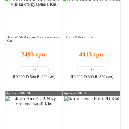
Низ E-U2-NM кут-мийка стикувальна
Низ E-U1-N кут Ківі
Ківі
2493 грн.
4013 грн.
Ш:
900
Г:
500
В:
820 (мм)
Ш:
800
Г:
800
В:
820 (мм)
Артикул: 106530
Артикул: 106531