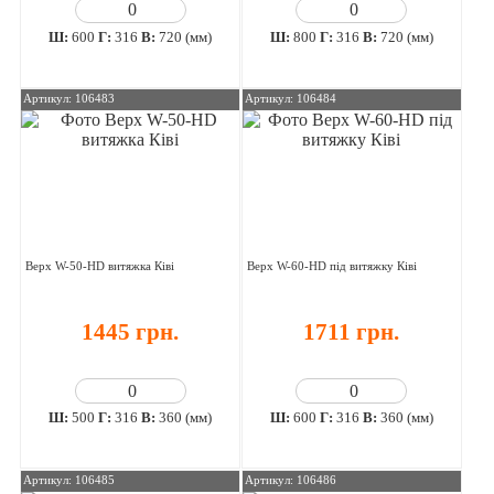
Ш:
600
Г:
316
В:
720 (мм)
Ш:
800
Г:
316
В:
720 (мм)
Артикул: 106483
Артикул: 106484
Верх W-50-HD витяжка Ківі
Верх W-60-HD під витяжку Ківі
1445 грн.
1711 грн.
Ш:
500
Г:
316
В:
360 (мм)
Ш:
600
Г:
316
В:
360 (мм)
Артикул: 106485
Артикул: 106486