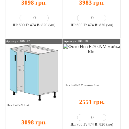
3098 грн.
3983 грн.
Ш:
600
Г:
474
В:
820 (мм)
Ш:
600
Г:
474
В:
820 (мм)
Артикул: 106517
Артикул: 106518
Низ E-70-NM мийка Ківі
2551 грн.
Низ E-70-N Ківі
3098 грн.
Ш:
700
Г:
474
В:
820 (мм)