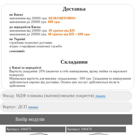
Доставка
по Києву
замовлення від 20000 грн.
БЕЗКОШТОВНО
замовлення до 20000 грн.
600 грн.
до передмістя Києва
замовлення від 20000 грн.
40 грн/км від КП
замовлення до 20000 грн.
40 грн/км від КП + 600 грн.
по Україні
службами поштової доставки
згідно з тарифами поштової служби
самовивіз
Складання
у Києві та передмісті
Вартість складання:
20% (включає в себе навішування, врізку мийки та варильної
поверхні).
Мінімальна вартість для виклику складальника - 500 грн. Складання та навішування
здійснюється окремо від доставки. Оплата цих послуг здійснюється після їх
здійснення.
Фасад: МДФ плівкова (матове|глянцеве покриття)
Змінити
Корпус: ДСП
Змінити
Вибір модулів
Артикул: 106475
Артикул: 106476