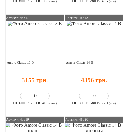
Ш:
800
Г:
280
В:
360 (мм)
Ш:
500
Г:
280
В:
406 (мм)
Артикул: 48517
Артикул: 48518
Amore Classic 13 В
Amore Classic 14 В
3155 грн.
4396 грн.
Ш:
600
Г:
280
В:
406 (мм)
Ш:
580
Г:
580
В:
720 (мм)
Артикул: 48519
Артикул: 48520