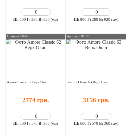
Ш:
600
Г:
280
В:
920 (мм)
Ш:
800
Г:
280
В:
920 (мм)
Артикул: 90590
Артикул: 90591
Amore Classic 62 Верх Окап
Amore Classic 63 Верх Окап
2774 грн.
3156 грн.
Ш:
500
Г:
570
В:
360 (мм)
Ш:
600
Г:
570
В:
360 (мм)