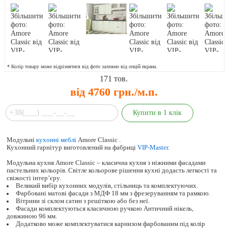
* Колір товару може відрізнятися від фото залежно від опцій екрана.
171
тов.
від 4760 грн./м.п.
Модульні
кухонні меблі
Amore Classic .
Кухонний гарнітур виготовлений на фабриці
VIP-Master
.
Модульна кухня Amore Сlassic – класична кухня з ніжними фасадами
пастельних кольорів. Світле кольорове рішення кухні додасть легкості та
свіжості інтер’єру.
Великий вибір кухонних модулів, стільниць та комплектуючих.
Фарбовані матові фасади з МДФ 18 мм з фрезеруванням та рамкою.
Вітрини зі склом сатин з решіткою або без неї.
Фасади комплектуються класичною ручкою Античний нікель,
довжиною 96 мм.
Додатково може комплектуватися карнизом фарбованим під колір