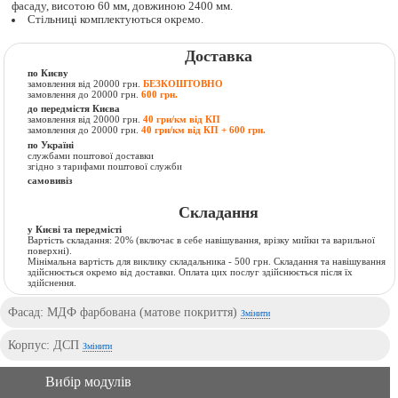
фасаду, висотою 60 мм, довжиною 2400 мм.
Стільниці комплектуються окремо.
Доставка
по Києву
замовлення від 20000 грн.
БЕЗКОШТОВНО
замовлення до 20000 грн.
600 грн.
до передмістя Києва
замовлення від 20000 грн.
40 грн/км від КП
замовлення до 20000 грн.
40 грн/км від КП + 600 грн.
по Україні
службами поштової доставки
згідно з тарифами поштової служби
самовивіз
Складання
у Києві та передмісті
Вартість складання:
20% (включає в себе навішування, врізку мийки та варильної
поверхні).
Мінімальна вартість для виклику складальника - 500 грн. Складання та навішування
здійснюється окремо від доставки. Оплата цих послуг здійснюється після їх
здійснення.
Фасад: МДФ фарбована (матове покриття)
Змінити
Корпус: ДСП
Змінити
Вибір модулів