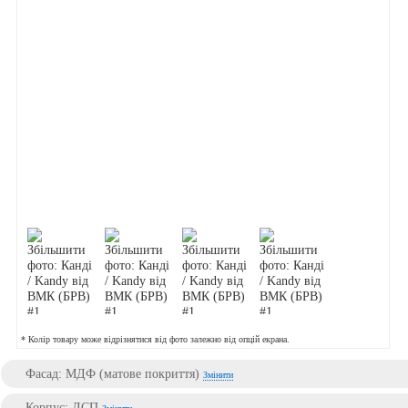
* Колір товару може відрізнятися від фото залежно від опцій екрана.
Фасад: МДФ (матове покриття)
Змінити
Корпус: ДСП