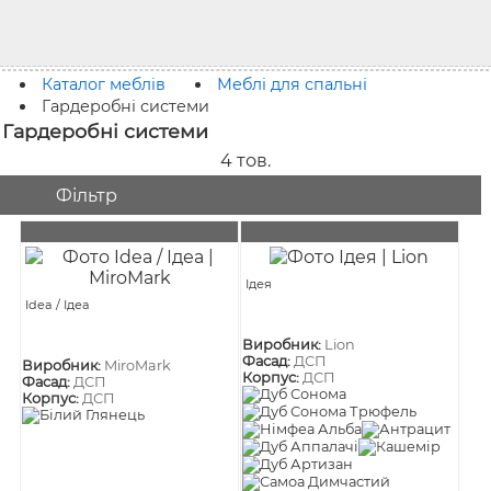
Каталог меблів
Меблі для спальні
Гардеробні системи
Гардеробні системи
4
тов.
Фільтр
Ідея
Idea / Ідеа
Виробник:
Lion
Фасад:
ДСП
Виробник:
MiroMark
Корпус:
ДСП
Фасад:
ДСП
Корпус:
ДСП