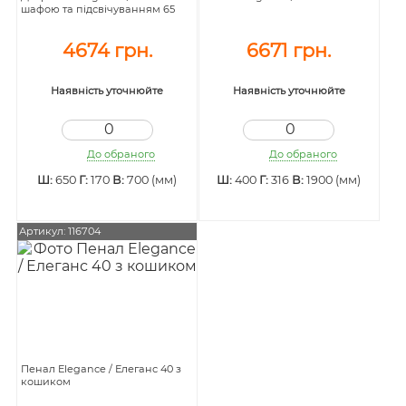
шафою та підсвічуванням 65
4674 грн.
6671 грн.
Наявність уточнюйте
Наявність уточнюйте
До обраного
До обраного
Ш:
650
Г:
170
В:
700 (мм)
Ш:
400
Г:
316
В:
1900 (мм)
Артикул: 116704
Пенал Elegance / Елеганс 40 з
кошиком