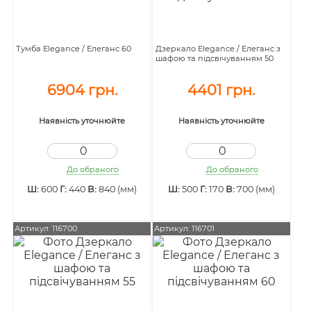
Тумба Elegance / Елеганс 60
Дзеркало Elegance / Елеганс з
шафою та підсвічуванням 50
6904 грн.
4401 грн.
Наявність уточнюйте
Наявність уточнюйте
До обраного
До обраного
Ш:
600
Г:
440
В:
840 (мм)
Ш:
500
Г:
170
В:
700 (мм)
Артикул: 116700
Артикул: 116701