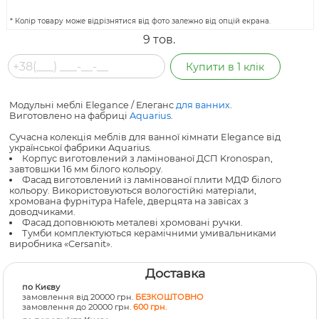
* Колір товару може відрізнятися від фото залежно від опцій екрана.
9
тов.
Модульні меблі Elegance / Елеганс
для ванних
.
Виготовлено на фабриці
Aquarius
.
Сучасна колекція меблів для ванної кімнати Elegance від
української фабрики Aquarius.
Корпус виготовлений з ламінованої ДСП Kronospan,
завтовшки 16 мм білого кольору.
Фасад виготовлений із ламінованої плити МДФ білого
кольору. Використовуються вологостійкі матеріали,
хромована фурнітура Hafele, дверцята на завісах з
доводчиками.
Фасад доповнюють металеві хромовані ручки.
Тумби комплектуються керамічними умивальниками
виробника «Cersanit».
Доставка
по Києву
замовлення від 20000 грн.
БЕЗКОШТОВНО
замовлення до 20000 грн.
600 грн.