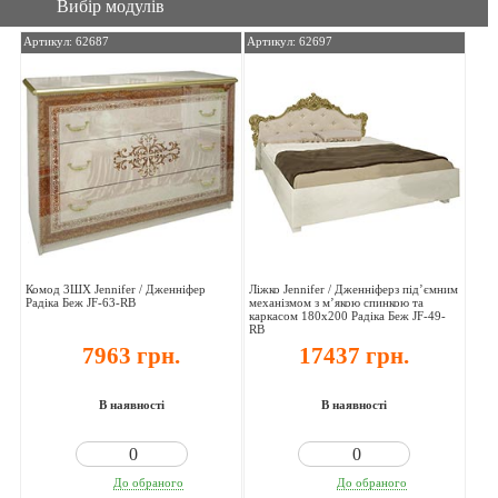
Вибір модулів
Артикул: 62687
Артикул: 62697
Комод 3ШХ Jennifer / Дженніфер
Ліжко Jennifer / Дженніферз під’ємним
Радіка Беж JF-63-RB
механізмом з м’якою спинкою та
каркасом 180х200 Радіка Беж JF-49-
RB
7963 грн.
17437 грн.
В наявності
В наявності
До обраного
До обраного