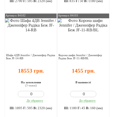
Ш:
2790
Г:
595
В:
2320 (мм)
Ш:
835
Г:
50
В:
1180 (мм)
Артикул: 84102
Артикул: 84103
Шафа 4ДВ Jennifer / Дженніфер Радіка
Корона шафи Jennifer / Дженніфер
Беж JF-14-RB
Радіка Беж JF-11-RB/BL
18553 грн.
1455 грн.
На замовлення
В наявності
(3 тижні)
До обраного
До обраного
Ш:
1895
Г:
595
В:
2320 (мм)
Ш:
1180
Г:
45
В:
160 (мм)