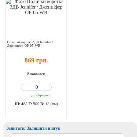
Полички короткі 3ДВ Jennifer /
Дженніфер OP-05-WB
869 грн.
В наявності
До обраного
Ш:
488
Г:
500
В:
18 (мм)
Запитати/ Залишити відгук