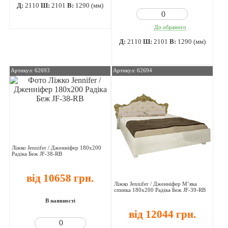
Д:
2110
Ш:
2101
В:
1290 (мм)
До обраного
Д:
2110
Ш:
2101
В:
1290 (мм)
Артикул: 62693
Артикул: 62694
Ліжко Jennifer / Дженніфер 180х200
Радіка Беж JF-38-RB
від 10658 грн.
Ліжко Jennifer / Дженніфер М’яка
спинка 180х200 Радіка Беж JF-39-RB
В наявності
від 12044 грн.