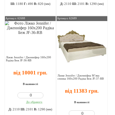
Ш:
1180
Г:
490
В:
820 (мм)
Д:
2110
Ш:
2101
В:
1290 (мм)
Артикул: 62688
Артикул: 62689
Ліжко Jennifer / Дженніфер 160х200
Радіка Беж JF-36-RB
від 10001 грн.
Ліжко Jennifer / Дженніфер М’яка
спинка 160х200 Радіка Беж JF-37-RB
В наявності
від 11383 грн.
До обраного
В наявності
Д:
2110
Ш:
2101
В:
1290 (мм)