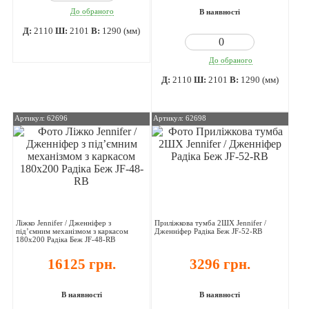
До обраного
В наявності
Д:
2110
Ш:
2101
В:
1290 (мм)
До обраного
Д:
2110
Ш:
2101
В:
1290 (мм)
Артикул: 62696
Артикул: 62698
Ліжко Jennifer / Дженніфер з
Приліжкова тумба 2ШХ Jennifer /
під’ємним механізмом з каркасом
Дженніфер Радіка Беж JF-52-RB
180х200 Радіка Беж JF-48-RB
16125 грн.
3296 грн.
В наявності
В наявності