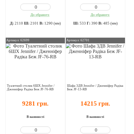
До обраного
До обраного
Д:
2110
Ш:
2101
В:
1290 (мм)
Ш:
533
Г:
390
В:
485 (мм)
Артикул: 62699
Артикул: 62701
Туалетний столик 6ШХ Jennifer /
Шафа 3ДВ Jennifer / Дженніфер Радіка
Дженніфер Радіка Беж JF-76-RB
Беж JF-13-RB
9281 грн.
14215 грн.
В наявності
В наявності