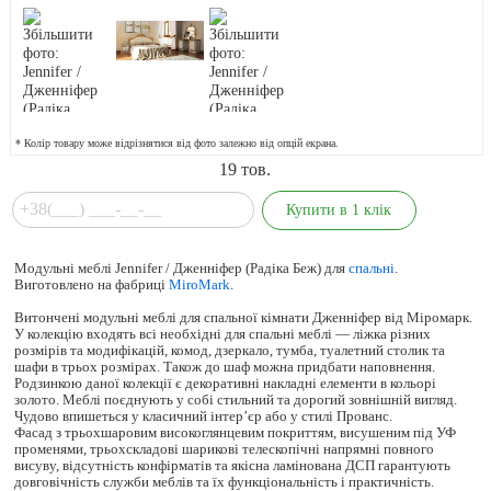
* Колір товару може відрізнятися від фото залежно від опцій екрана.
19
тов.
Модульні меблі Jennifer / Дженніфер (Радіка Беж) для
спальні
.
Виготовлено на фабриці
MiroMark
.
Витончені модульні меблі для спальної кімнати Дженніфер від Міромарк.
У колекцію входять всі необхідні для спальні меблі — ліжка різних
розмірів та модифікацій, комод, дзеркало, тумба, туалетний столик та
шафи в трьох розмірах. Також до шаф можна придбати наповнення.
Родзинкою даної колекції є декоративні накладні елементи в кольорі
золото. Меблі поєднують у собі стильний та дорогий зовнішній вигляд.
Чудово впишеться у класичний інтер’єр або у стилі Прованс.
Фасад з трьохшаровим високоглянцевим покриттям, висушеним під УФ
променями, трьохскладові шарикові телескопічні напрямні повного
висуву, відсутність конфірматів та якісна ламінована ДСП гарантують
довговічність служби меблів та їх функціональність і практичність.