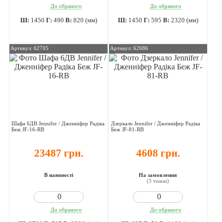
До обраного
До обраного
Ш:
1450
Г:
490
В:
820 (мм)
Ш:
1450
Г:
595
В:
2320 (мм)
Артикул: 62705
Артикул: 62686
Шафа 6ДВ Jennifer / Дженніфер Радіка
Дзеркало Jennifer / Дженніфер Радіка
Беж JF-16-RB
Беж JF-81-RB
23487 грн.
4608 грн.
В наявності
На замовлення
(3 тижні)
До обраного
До обраного