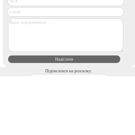
Підписатися на розсилку:
Інтернет магазин меблів Меблайн
вул. Чистяківська, 2а, офіс 12
(ст. метро Святошин)
м. Київ
Україна
03062
пн.-пт.: 10:00-19:00