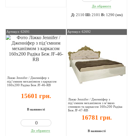
До обраного
Д:
2110
Ш:
2101
В:
1290 (мм)
Артикул: 62691
Артикул: 62692
Ліжко Jennifer / Дженніфер з
під’ємним механізмом з каркасом
160х200 Радіка Беж JF-46-RB
15601 грн.
Ліжко Jennifer / Дженніфер з
під’ємним механізмом з м’якою
спинкою та каркасом 160х200 Радіка
В наявності
Беж JF-47-RB
16781 грн.
До обраного
В наявності