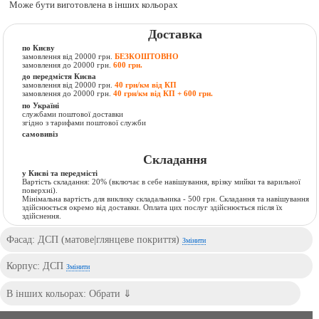
Може бути виготовлена в інших кольорах
Доставка
по Києву
замовлення від 20000 грн.
БЕЗКОШТОВНО
замовлення до 20000 грн.
600 грн.
до передмістя Києва
замовлення від 20000 грн.
40 грн/км від КП
замовлення до 20000 грн.
40 грн/км від КП + 600 грн.
по Україні
службами поштової доставки
згідно з тарифами поштової служби
самовивіз
Складання
у Києві та передмісті
Вартість складання:
20% (включає в себе навішування, врізку мийки та варильної
поверхні).
Мінімальна вартість для виклику складальника - 500 грн. Складання та навішування
здійснюється окремо від доставки. Оплата цих послуг здійснюється після їх
здійснення.
Фасад: ДСП (матове|глянцеве покриття)
Змінити
Корпус: ДСП
Змінити