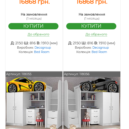
16868 грн.
16868 грн.
На замовлення
На замовлення
(1 місяць)
(1 місяць)
До обраного
До обраного
Д:
2150
Ш:
816
В:
1910 (мм)
Д:
2150
Ш:
816
В:
1910 (мм)
Виробник:
Decogroup
Виробник:
Decogroup
Колекція:
Bed Room
Колекція:
Bed Room
Артикул: 118055
Артикул: 118056