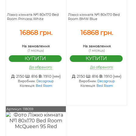
Ліжко кімната №1 80х170 Bed
Ліжко кімната №1 80х170 Bed
Room Princess White
Room BMW Blue
16868 грн.
16868 грн.
На замовлення
На замовлення
(1 місяць)
(1 місяць)
До обраного
До обраного
Д:
2150
Ш:
816
В:
1910 (мм)
Д:
2150
Ш:
816
В:
1910 (мм)
Виробник:
Decogroup
Виробник:
Decogroup
Колекція:
Bed Room
Колекція:
Bed Room
Артикул: 118059