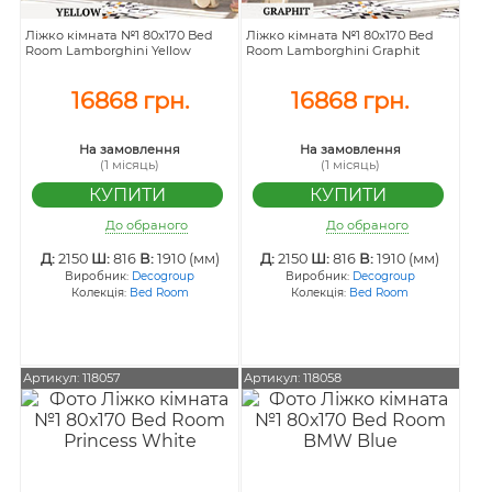
Ліжко кімната №1 80х170 Bed
Ліжко кімната №1 80х170 Bed
Room Lamborghini Yellow
Room Lamborghini Graphit
16868 грн.
16868 грн.
На замовлення
На замовлення
(1 місяць)
(1 місяць)
До обраного
До обраного
Д:
2150
Ш:
816
В:
1910 (мм)
Д:
2150
Ш:
816
В:
1910 (мм)
Виробник:
Decogroup
Виробник:
Decogroup
Колекція:
Bed Room
Колекція:
Bed Room
Артикул: 118057
Артикул: 118058