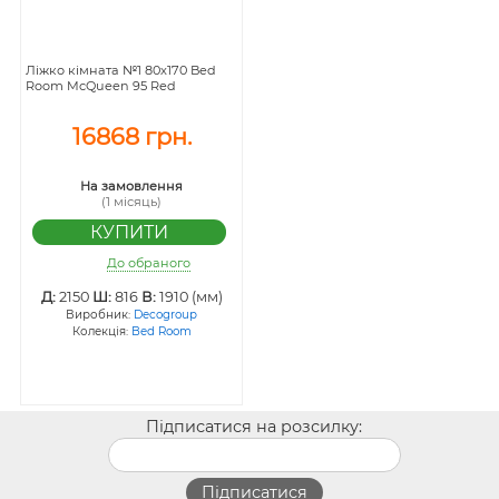
Ліжко кімната №1 80х170 Bed
Room McQueen 95 Red
16868 грн.
На замовлення
(1 місяць)
До обраного
Д:
2150
Ш:
816
В:
1910 (мм)
Виробник:
Decogroup
Колекція:
Bed Room
Підписатися на розсилку: