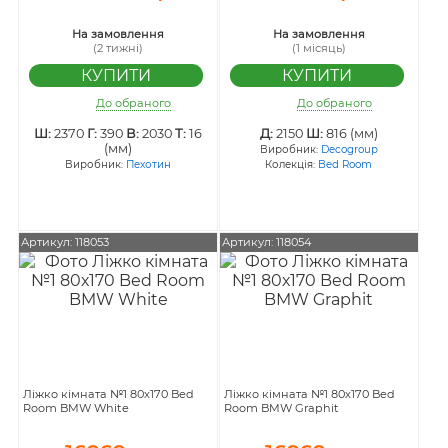
На замовлення
На замовлення
(2 тижні)
(1 місяць)
До обраного
До обраного
Ш:
2370
Г:
390
В:
2030
Т:
16
Д:
2150
Ш:
816 (мм)
(мм)
Виробник:
Decogroup
Виробник:
Пехотин
Колекція:
Bed Room
Артикул: 118053
Артикул: 118054
Ліжко кімната №1 80х170 Bed
Ліжко кімната №1 80х170 Bed
Room BMW White
Room BMW Graphit