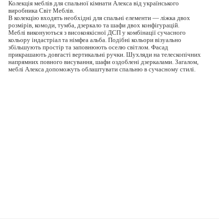
Колекція меблів для спальної кімнати Алекса від українського
виробника Світ Меблів.
В колекцію входять необхідні для спальні елементи — ліжка двох
розмірів, комоди, тумба, дзеркало та шафи двох конфігурацій.
Меблі виконуються з високоякісної ДСП у комбінації сучасного
кольору індастріал та німфеа альба. Подібні кольори візуально
збільшують простір та заповнюють оселю світлом. Фасад
прикрашають довгасті вертикальні ручки. Шухляди на телескопічних
напрямних повного висування, шафи оздоблені дзеркалами. Загалом,
меблі Алекса допоможуть облаштувати спальню в сучасному стилі.