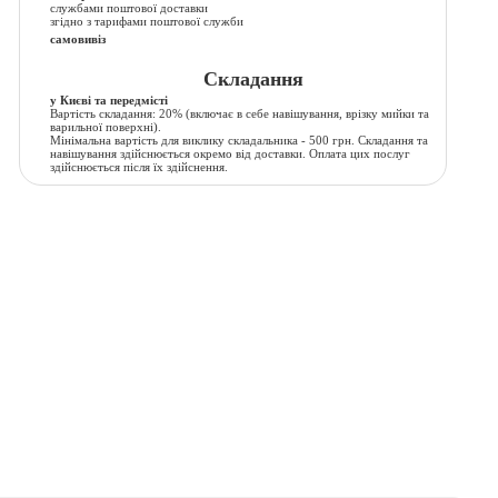
службами поштової доставки
згідно з тарифами поштової служби
самовивіз
Складання
у Києві та передмісті
Вартість складання:
20% (включає в себе навішування, врізку мийки та
варильної поверхні).
Мінімальна вартість для виклику складальника - 500 грн. Складання та
навішування здійснюється окремо від доставки. Оплата цих послуг
здійснюється після їх здійснення.