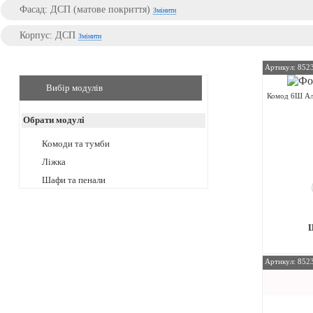
Фасад: ДСП (матове покриття)
Змінити
Корпус: ДСП
Змінити
Артикул: 852
Вибір модулів
Комод 6Ш Ал
Обрати модулі
Комоди та тумби
Ліжка
Шафи та пенали
Артикул: 852