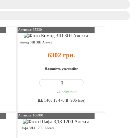
Артикул: 85230
Комод 3Ш 3Ш Алекса
6302 грн.
Наявність уточнюйте
До обраного
Ш:
1400
Г:
470
В:
905 (мм)
Артикул: 106991
Шафа 3ДЗ 1200 Алекса