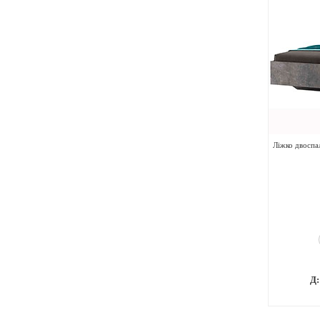
Ліжко двоспа
Д