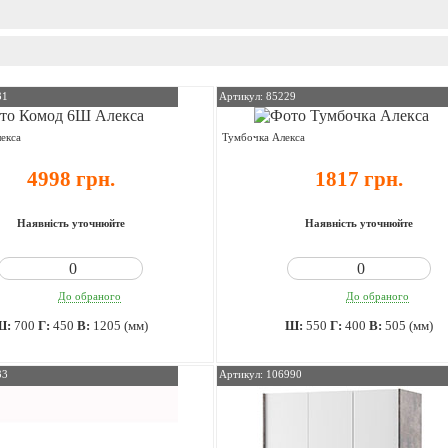
31
Артикул: 85229
екса
Тумбочка Алекса
4998 грн.
1817 грн.
Наявність уточнюйте
Наявність уточнюйте
До обраного
До обраного
Ш:
700
Г:
450
В:
1205 (мм)
Ш:
550
Г:
400
В:
505 (мм)
33
Артикул: 106990