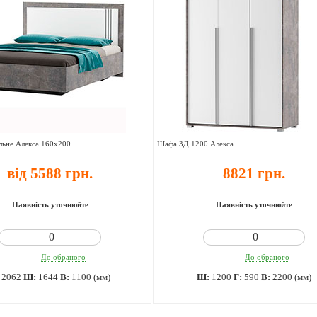
льне Алекса 160х200
Шафа 3Д 1200 Алекса
від 5588 грн.
8821 грн.
Наявність уточнюйте
Наявність уточнюйте
До обраного
До обраного
:
2062
Ш:
1644
В:
1100 (мм)
Ш:
1200
Г:
590
В:
2200 (мм)