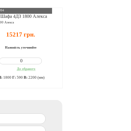
994
00 Алекса
15217 грн.
Наявність уточнюйте
До обраного
Ш:
1800
Г:
590
В:
2200 (мм)