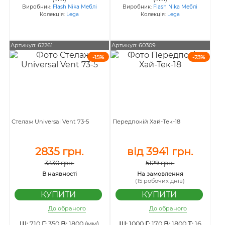
Виробник:
Flash Nika Меблі
Виробник:
Flash Nika Меблі
Колекція:
Lega
Колекція:
Lega
Артикул: 62261
Артикул: 60309
-15%
-23%
Стелаж Universal Vent 73-5
Передпокій Хай-Тек-18
2835 грн.
від 3941 грн.
3330 грн.
5129 грн.
В наявності
На замовлення
(15 робочих днів)
До обраного
До обраного
Ш:
710
Г:
350
В:
1800 (мм)
Ш:
1000
Г:
170
В:
1800
Т:
16