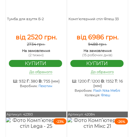
Тумба для взуття Б-2
Комп’ютерний стіл Флеш 33
від 2520 грн.
від 6986 грн.
2734 грн.
9488 грн.
На замовлення
На замовлення
(2 тижні)
(15 робочих днів)
До обраного
До обраного
Ш:
932
Г:
380
В:
755 (мм)
Ш:
1200
Г:
1200
В:
1552
Т:
16
(мм)
Виробник:
Пехотин
Виробник:
Flash Nika Меблі
Колекція:
Флеш
Артикул: 42393
Артикул: 42084
-23%
-26%