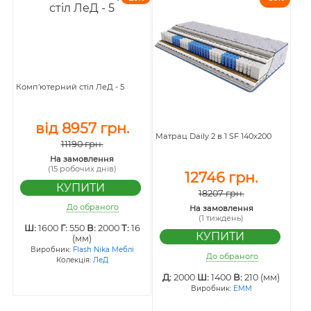
Комп’ютерний стіл ЛеД - 5
від 8957 грн.
Матрац Daily 2 в 1 SF 140x200
11190 грн.
На замовлення
(15 робочих днів)
12746 грн.
18207 грн.
До обраного
На замовлення
(1 тиждень)
Ш:
1600
Г:
550
В:
2000
Т:
16
(мм)
Виробник:
Flash Nika Меблі
До обраного
Колекція:
ЛеД
Д:
2000
Ш:
1400
В:
210 (мм)
Виробник:
ЕММ