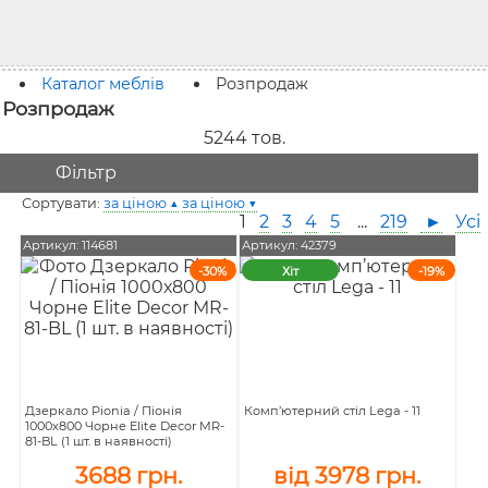
Каталог меблів
Розпродаж
Розпродаж
5244
тов.
Фільтр
Сортувати:
за ціною ▲
за ціною ▼
1
2
3
4
5
...
219
►
Усі
Артикул: 114681
Артикул: 42379
-30%
Хіт
-19%
Дзеркало Pionia / Піонія
Комп’ютерний стіл Lega - 11
1000х800 Чорне Elite Decor MR-
81-BL (1 шт. в наявності)
3688 грн.
від 3978 грн.