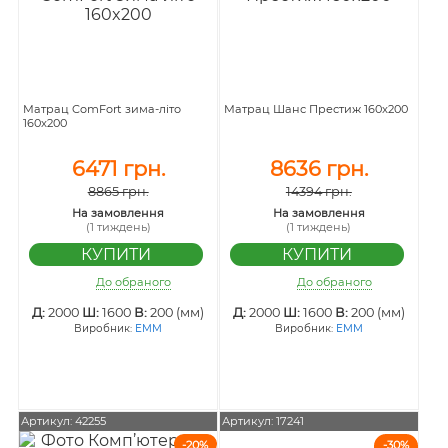
Матрац ComFort зима-літо
Матрац Шанс Престиж 160x200
160x200
6471 грн.
8636 грн.
8865 грн.
14394 грн.
На замовлення
На замовлення
(1 тиждень)
(1 тиждень)
До обраного
До обраного
Д:
2000
Ш:
1600
В:
200 (мм)
Д:
2000
Ш:
1600
В:
200 (мм)
Виробник:
ЕММ
Виробник:
ЕММ
Артикул: 42255
Артикул: 17241
-20%
-30%