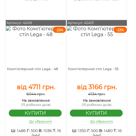
Артикул: 42416
Артикул: 42423
-22%
-23%
Комп’ютерний стіл Lega - 48
Комп’ютерний стіл Lega - 55
від 4711 грн.
від 3166 грн.
6044 грн.
4134 грн.
На замовлення
На замовлення
(15 робочих днів)
(15 робочих днів)
До обраного
До обраного
Ш:
1486
Г:
500
В:
1036
Т:
16
Ш:
1350
Г:
500
В:
1480
Т:
16
(мм)
(мм)