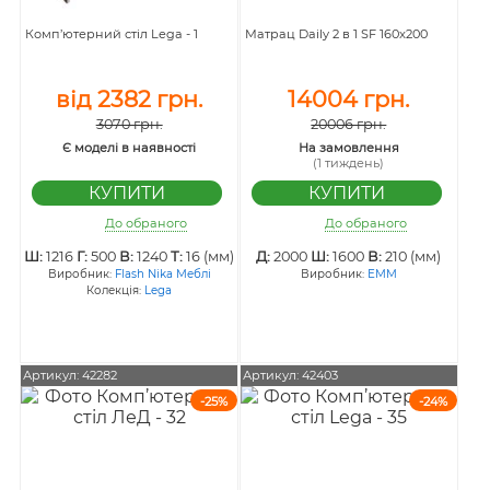
Комп’ютерний стіл Lega - 1
Матрац Daily 2 в 1 SF 160x200
від 2382 грн.
14004 грн.
3070 грн.
20006 грн.
Є моделі в наявності
На замовлення
(1 тиждень)
До обраного
До обраного
Ш:
1216
Г:
500
В:
1240
Т:
16 (мм)
Д:
2000
Ш:
1600
В:
210 (мм)
Виробник:
Flash Nika Меблі
Виробник:
ЕММ
Колекція:
Lega
Артикул: 42282
Артикул: 42403
-25%
-24%