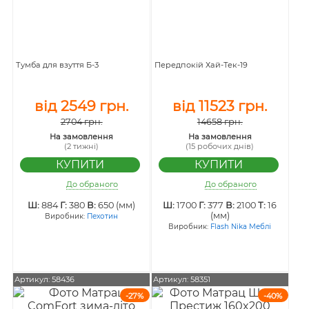
Тумба для взуття Б-3
Передпокій Хай-Тек-19
від 2549 грн.
від 11523 грн.
2704 грн.
14658 грн.
На замовлення
На замовлення
(2 тижні)
(15 робочих днів)
До обраного
До обраного
Ш:
884
Г:
380
В:
650 (мм)
Ш:
1700
Г:
377
В:
2100
Т:
16
(мм)
Виробник:
Пехотин
Виробник:
Flash Nika Меблі
Артикул: 58436
Артикул: 58351
-27%
-40%