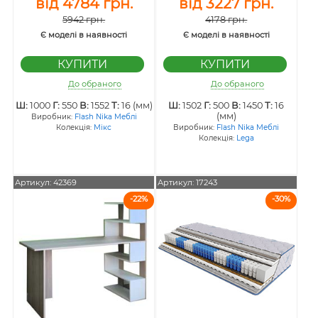
від 4784 грн.
від 3227 грн.
5942 грн.
4178 грн.
Є моделі в наявності
Є моделі в наявності
До обраного
До обраного
Ш:
1000
Г:
550
В:
1552
Т:
16 (мм)
Ш:
1502
Г:
500
В:
1450
Т:
16
(мм)
Виробник:
Flash Nika Меблі
Колекція:
Мікс
Виробник:
Flash Nika Меблі
Колекція:
Lega
Артикул: 42369
Артикул: 17243
-22%
-30%