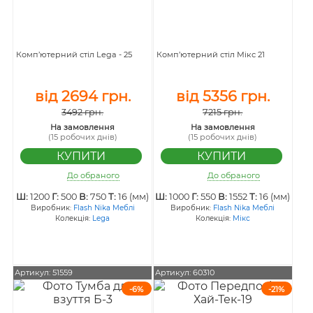
Комп’ютерний стіл Lega - 25
Комп’ютерний стіл Мікс 21
від 2694 грн.
від 5356 грн.
3492 грн.
7215 грн.
На замовлення
На замовлення
(15 робочих днів)
(15 робочих днів)
До обраного
До обраного
Ш:
1200
Г:
500
В:
750
Т:
16 (мм)
Ш:
1000
Г:
550
В:
1552
Т:
16 (мм)
Виробник:
Flash Nika Меблі
Виробник:
Flash Nika Меблі
Колекція:
Lega
Колекція:
Мікс
Артикул: 51559
Артикул: 60310
-6%
-21%