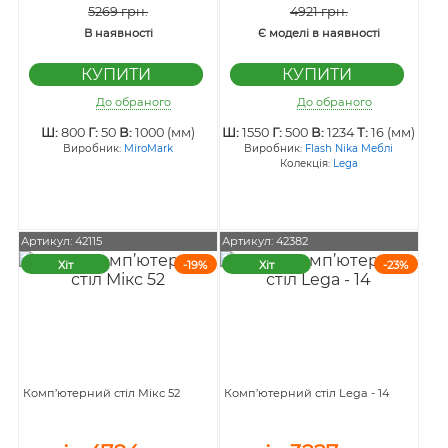
5269 грн.
4921 грн.
В наявності
Є моделі в наявності
До обраного
До обраного
Ш:
800
Г:
50
В:
1000 (мм)
Ш:
1550
Г:
500
В:
1234
Т:
16 (мм)
Виробник:
MiroMark
Виробник:
Flash Nika Меблі
Колекція:
Lega
Артикул: 42115
Артикул: 42382
Хіт
-19%
Хіт
-23%
Комп’ютерний стіл Мікс 52
Комп’ютерний стіл Lega - 14