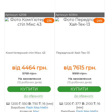
Артикул: 42106
Артикул: 60304
-23%
-24%
Комп’ютерний стіл Мікс 43
Передпокій Хай-Тек-13
від 4464 грн.
від 7615 грн.
5781 грн.
9991 грн.
На замовлення
На замовлення
(15 робочих днів)
(15 робочих днів)
До обраного
До обраного
Ш:
1200
Г:
550
В:
750
Т:
16 (мм)
Ш:
1200
Г:
377
В:
2100
Т:
16
(мм)
Виробник:
Flash Nika Меблі
Колекція:
Мікс
Виробник:
Flash Nika Меблі