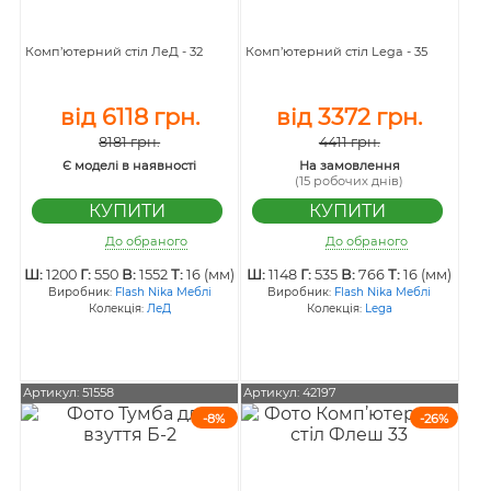
Комп’ютерний стіл ЛеД - 32
Комп’ютерний стіл Lega - 35
від 6118 грн.
від 3372 грн.
8181 грн.
4411 грн.
Є моделі в наявності
На замовлення
(15 робочих днів)
До обраного
До обраного
Ш:
1200
Г:
550
В:
1552
Т:
16 (мм)
Ш:
1148
Г:
535
В:
766
Т:
16 (мм)
Виробник:
Flash Nika Меблі
Виробник:
Flash Nika Меблі
Колекція:
ЛеД
Колекція:
Lega
Артикул: 51558
Артикул: 42197
-8%
-26%