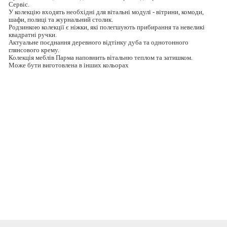
Сервіс.
У колекцію входять необхідні для вітальні модулі - вітрини, комоди,
шафи, полиці та журнальний столик.
Родзинкою колекції є ніжки, які полегшують прибирання та невеликі
квадратні ручки.
Актуальне поєднання деревного відтінку дуба та однотонного
глянсового крему.
Колекція меблів Парма наповнить вітальню теплом та затишком.
Може бути виготовлена в інших кольорах