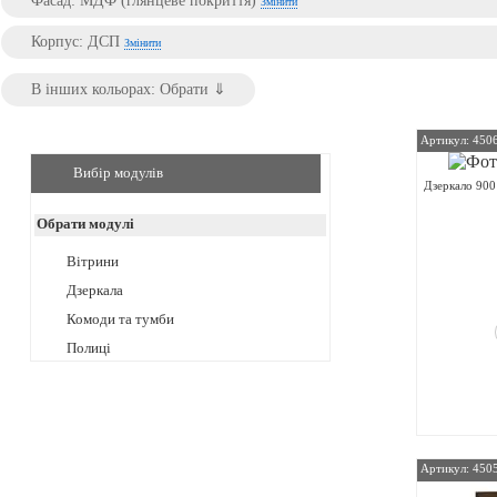
Фасад: МДФ (глянцеве покриття)
Змінити
Корпус: ДСП
Змінити
Артикул: 450
Вибір модулів
Дзеркало 90
Обрати модулі
Вітрини
Дзеркала
Комоди та тумби
Полиці
Артикул: 450