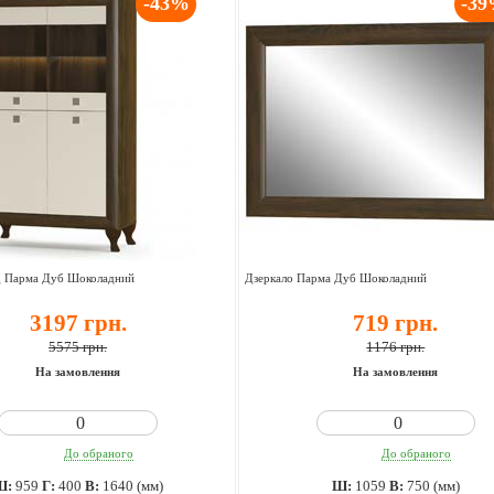
-43%
-3
 Парма Дуб Шоколадний
Дзеркало Парма Дуб Шоколадний
3197 грн.
719 грн.
5575 грн.
1176 грн.
На замовлення
На замовлення
До обраного
До обраного
Ш:
959
Г:
400
В:
1640 (мм)
Ш:
1059
В:
750 (мм)