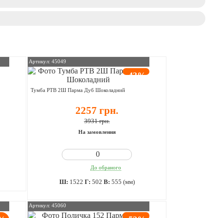
Артикул: 45049
-43%
Тумба РТВ 2Ш Парма Дуб Шоколадний
2257 грн.
3931 грн.
На замовлення
До обраного
Ш:
1522
Г:
502
В:
555 (мм)
Артикул: 45060