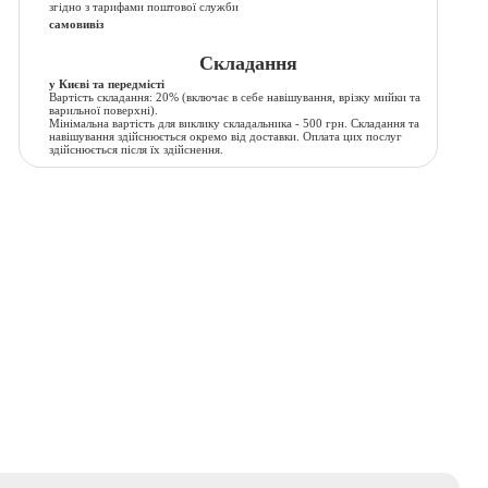
згідно з тарифами поштової служби
самовивіз
Складання
у Києві та передмісті
Вартість складання:
20% (включає в себе навішування, врізку мийки та
варильної поверхні).
Мінімальна вартість для виклику складальника - 500 грн. Складання та
навішування здійснюється окремо від доставки. Оплата цих послуг
здійснюється після їх здійснення.