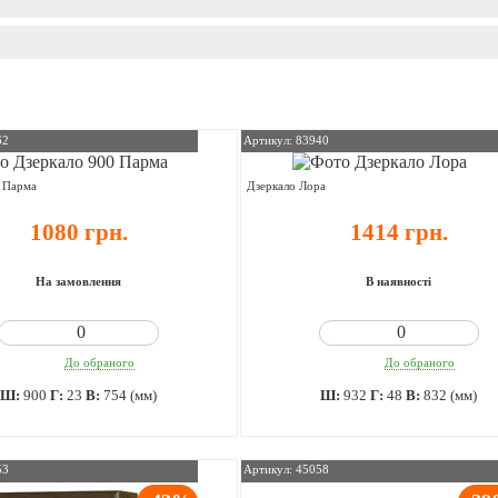
62
Артикул: 83940
0 Парма
Дзеркало Лора
1080 грн.
1414 грн.
На замовлення
В наявності
До обраного
До обраного
Ш:
900
Г:
23
В:
754 (мм)
Ш:
932
Г:
48
В:
832 (мм)
53
Артикул: 45058