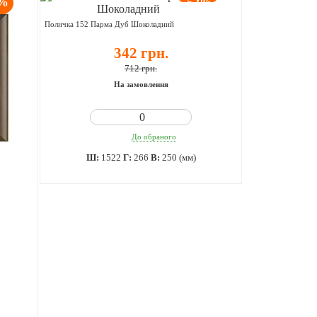
9%
-52%
Поличка 152 Парма Дуб Шоколадний
342 грн.
712 грн.
На замовлення
До обраного
Ш:
1522
Г:
266
В:
250 (мм)